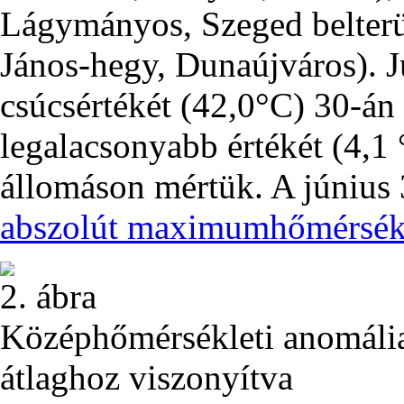
Lágymányos, Szeged belterü
János-hegy, Dunaújváros). 
csúcsértékét (42,0°C) 30-án
legalacsonyabb értékét (4,1
állomáson mértük. A június 
abszolút maximumhőmérsékl
2. ábra
Középhőmérsékleti anomáli
átlaghoz viszonyítva