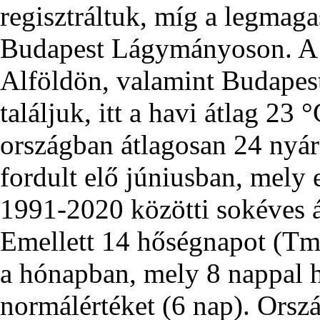
regisztráltuk, míg a legmaga
Budapest Lágymányoson. A 
Alföldön, valamint Budapest
találjuk, itt a havi átlag 23 °
országban átlagosan 24 nyá
fordult elő júniusban, mely
1991-2020 közötti sokéves á
Emellett 14 hőségnapot (Tm
a hónapban, mely 8 nappal 
normálértéket (6 nap). Orsz