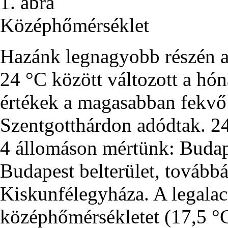
1. ábra
Középhőmérséklet
Hazánk legnagyobb részén a
24 °C között változott a hón
értékek a magasabban fekvő 
Szentgotthárdon adódtak. 24 
4 állomáson mértünk: Buda
Budapest belterület, tovább
Kiskunfélegyháza. A legala
középhőmérsékletet (17,5 °