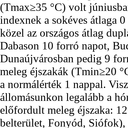
(Tmax≥35 °C) volt júniusba
indexnek a sokéves átlaga 0 
közel az országos átlag duplá
Dabason 10 forró napot, Bu
Dunaújvárosban pedig 9 for
meleg éjszakák (Tmin≥20 °C
a normálérték 1 nappal. Vis
állomásunkon legalább a h
előfordult meleg éjszaka: 1
belterület, Fonyód, Siófok)