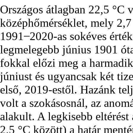
Országos átlagban 22,5 °C v
középhőmérséklet, mely 2,7
1991 ̶ 2020-as sokéves érték
legmelegebb június 1901 óta
fokkal előzi meg a harmadik
júniust és ugyancsak két tiz
első, 2019-estől. Hazánk tel
volt a szokásosnál, az anomá
alakult. A legkisebb eltérést
2,5 °C között) a határ ment