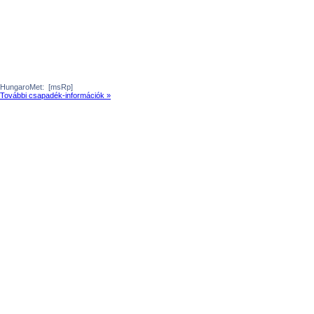
HungaroMet:
[msRp]
További csapadék-információk »