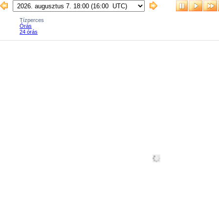
Tízperces
Órás
24 órás