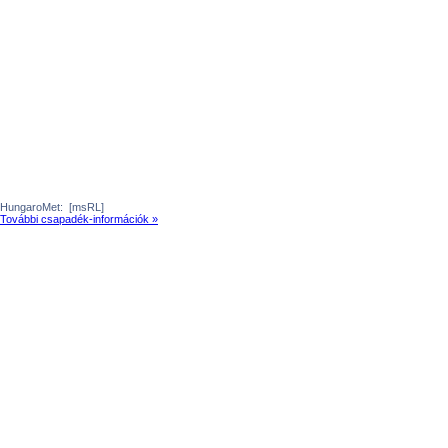
HungaroMet:
[msRL]
További csapadék-információk »