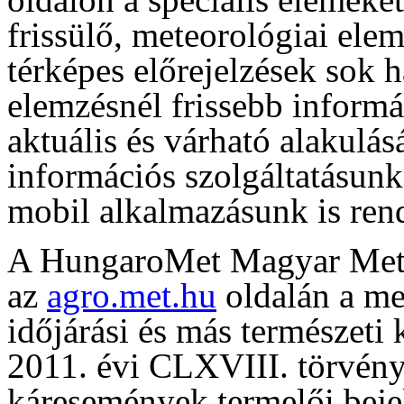
frissülő, meteorológiai ele
térképes előrejelzések sok 
elemzésnél frissebb informá
aktuális és várható alakulás
információs szolgáltatásun
mobil alkalmazásunk is rend
A HungaroMet Magyar Meteo
az
agro.met.hu
oldalán a me
időjárási és más természeti
2011. évi CLXVIII. törvény 
káresemények termelői beje