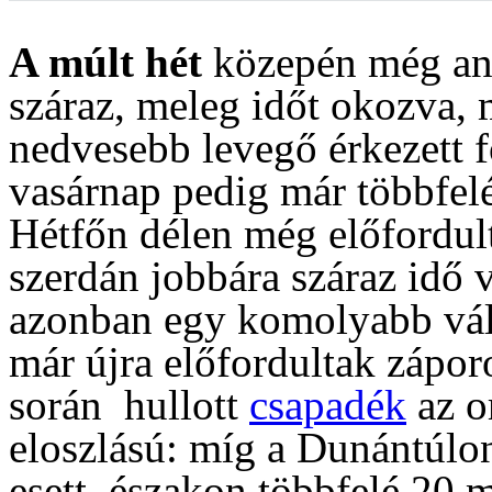
A múlt hét
közepén még ant
száraz, meleg időt okozva, 
nedvesebb levegő érkezett 
vasárnap pedig már többfelé
Hétfőn délen még előfordul
szerdán jobbára száraz idő 
azonban egy komolyabb vált
már újra előfordultak zápor
során hullott
csapadék
az o
eloszlású: míg a Dunántúlo
esett, északon többfelé 20 