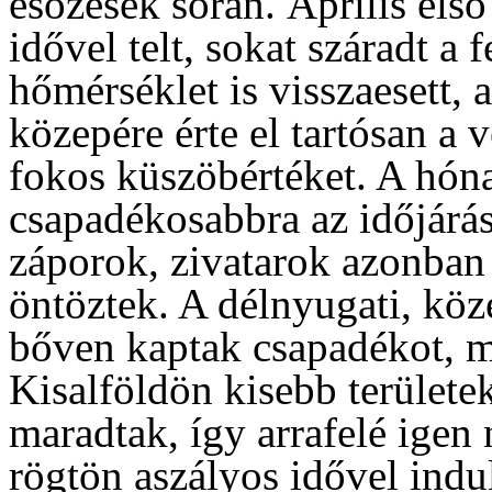
esőzések során. Április első
idővel telt, sokat száradt a f
hőmérséklet is visszaesett, 
közepére érte el tartósan a 
fokos küszöbértéket. A hóna
csapadékosabbra az időjárá
záporok, zivatarok azonban 
öntöztek. A délnyugati, köz
bőven kaptak csapadékot, m
Kisalföldön kisebb területe
maradtak, így arrafelé igen 
rögtön aszályos idővel indu