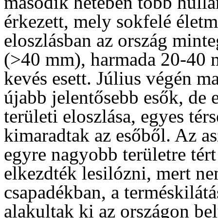
második hetében több hull
érkezett, mely sokfelé életm
eloszlásban az ország mint
(>40 mm), harmada 20-40 m
kevés esett. Július végén m
újabb jelentősebb esők, de e
területi eloszlása, egyes té
kimaradtak az esőből. Az a
egyre nagyobb területre tért
elkezdték lesilózni, mert n
csapadékban, a terméskilát
alakultak ki az országon bel