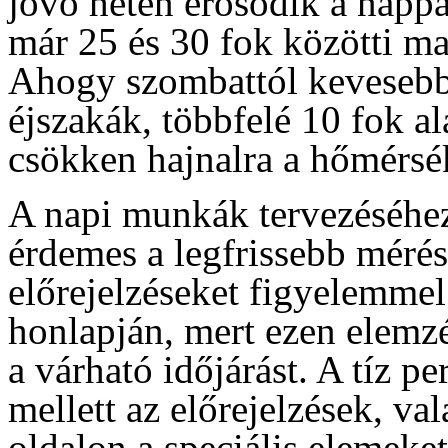
jövő héten erősödik a nappa
már 25 és 30 fok közötti m
Ahogy szombattól kevesebb 
éjszakák, többfelé 10 fok a
csökken hajnalra a hőmérsék
A napi munkák tervezéséhez
érdemes a legfrissebb mérés
előrejelzéseket figyelemme
honlapján, mert ezen elemzé
a várható időjárást. A tíz p
mellett az előrejelzések, va
oldalon a speciális elemeke