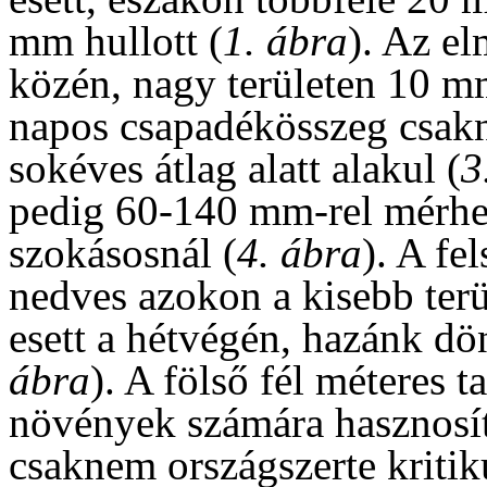
mm hullott (
1. ábra
). Az el
közén, nagy területen 10 m
napos csapadékösszeg csak
sokéves átlag alatt alakul (
3
pedig 60-140 mm-rel mérhet
szokásosnál (
4. ábra
). A fe
nedves azokon a kisebb ter
esett a hétvégén, hazánk dö
ábra
). A fölső fél méteres 
növények számára hasznosí
csaknem országszerte kritik