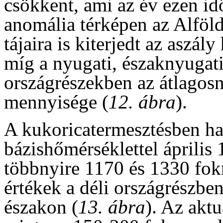
csökkent, ami az év ezen id
anomália térképen az Alföld
tájaira is kiterjedt az aszály
míg a nyugati, északnyugati
országrészekben az átlagos
mennyisége (
12. ábra
).
A kukoricatermesztésben ha
bázishőmérséklettel április 
többnyire 1170 és 1330 fok
értékek a déli országrészbe
északon (
13. ábra
). Az aktu