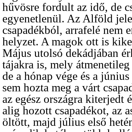
hűvösre fordult az idő, de c
egyenetlenül. Az Alföld jel
csapadékból, arrafelé nem en
helyzet. A magok ott is kike
Május utolsó dekádjában érk
tájakra is, mely átmenetileg
de a hónap vége és a június
sem hozta meg a várt csapa
az egész országra kiterjedt 
alig hozott csapadékot, az 
öltött, majd július első heté