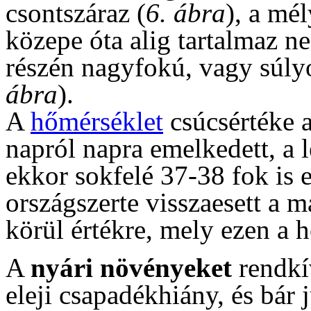
csontszáraz (
6. ábra
), a mé
közepe óta alig tartalmaz 
részén nagyfokú, vagy súl
ábra
).
A
hőmérséklet
csúcsértéke a
napról napra emelkedett, a 
ekkor sokfelé 37-38 fok is e
országszerte visszaesett a
körül értékre, mely ezen a h
A
nyári növényeket
rendkív
eleji csapadékhiány, és bár 