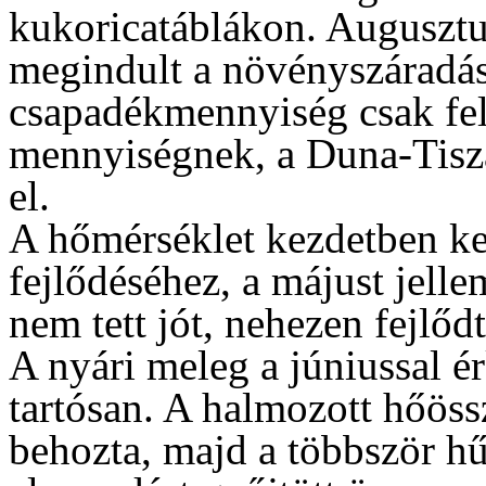
kukoricatáblákon. Augusztu
megindult a növényszáradás. 
csapadékmennyiség csak fel
mennyiségnek, a Duna-Tisz
el.
A hőmérséklet kezdetben k
fejlődéséhez, a májust jell
nem tett jót, nehezen fejlőd
A nyári meleg a júniussal ér
tartósan. A halmozott hőöss
behozta, majd a többször h