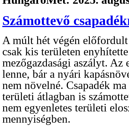
Számottevő csapadékr
A múlt hét végén előfordult
csak kis területen enyhített
mezőgazdasági aszályt. Az e
lenne, bár a nyári kapásnö
nem növelné. Csapadék ma é
területi átlagban is számott
nem egyenletes területi elo
mennyiségben.