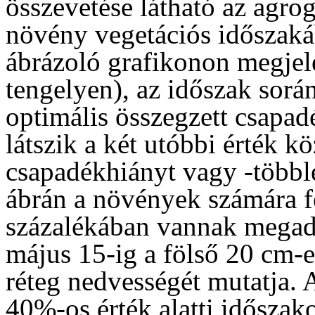
összevetése látható az agro
növény vegetációs időszakáb
ábrázoló grafikonon megjele
tengelyen), az időszak sorá
optimális összegzett csapadé
látszik a két utóbbi érték kö
csapadékhiányt vagy -többle
ábrán a növények számára f
százalékában vannak megadv
május 15-ig a fölső 20 cm-e
réteg nedvességét mutatja. 
40%-os érték alatti időszako