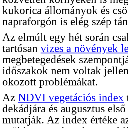
kukorica állományok és csö
napraforgón is elég szép tá
Az elmúlt egy hét során csa
tartósan
vizes a növények le
megbetegedések szempontjá
időszakok nem voltak jelle
okozott problémákat.
Az
NDVI vegetációs index
dekádjára és augusztus első
mutatják. Az index értéke 