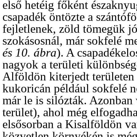
első hetéig főként északnyu
csapadék öntözte a szántófö
fejletlenek, zöld tömegük j
szokásosnál, már sokfelé m
és 10. ábra
). A csapadékel
nagyok a területi különbség
Alföldön kiterjedt területen
kukoricán például sokfelé n
már le is silózták. Azonban
terület), ahol még elfogadha
elsősorban a Kisalföldön v
közvetlen környékén is még 