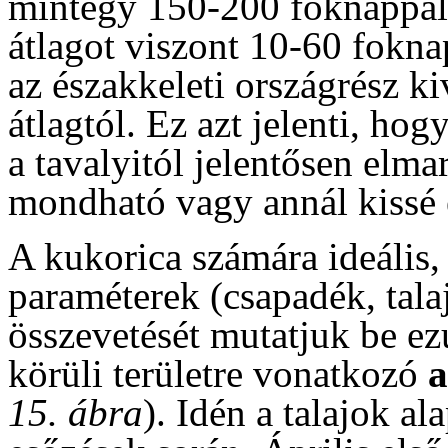
mintegy 150-200 foknappal
átlagot viszont 10-60 fokna
az északkeleti országrész ki
átlagtól. Ez azt jelenti, hog
a tavalyitól jelentősen elma
mondható vagy annál kissé e
A kukorica számára ideális, 
paraméterek (csapadék, tala
összevetését mutatjuk be ez
körüli területre vonatkozó
15. ábra
). Idén a talajok a