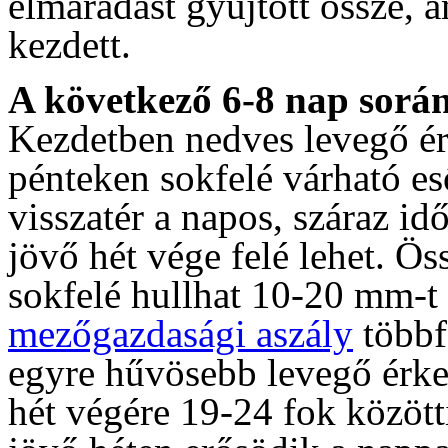
elmaradást gyűjtött össze,
kezdett.
A következő 6-8 nap sorá
Kezdetben nedves levegő ér
pénteken sokfelé várható eső
visszatér a napos, száraz id
jövő hét vége felé lehet. Ö
sokfelé hullhat 10-20 mm-
mezőgazdasági aszály
többf
egyre hűvösebb levegő érke
hét végére 19-24 fok közötti