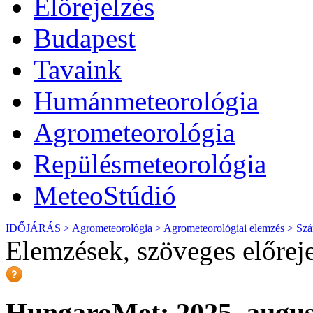
Előrejelzés
Budapest
Tavaink
Humánmeteorológia
Agrometeorológia
Repülésmeteorológia
MeteoStúdió
IDŐJÁRÁS >
Agrometeorológia >
Agrometeorológiai elemzés >
Szá
Elemzések, szöveges előrej
HungaroMet: 2025. augusz