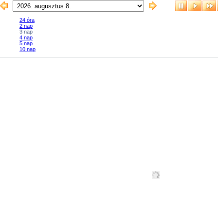
24 óra
2 nap
3 nap
4 nap
5 nap
10 nap