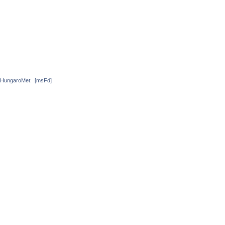
HungaroMet:
[msFd]