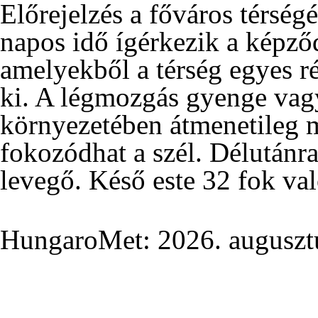
Előrejelzés a főváros térség
napos idő ígérkezik a képző
amelyekből a térség egyes ré
ki. A légmozgás gyenge vagy
környezetében átmenetileg m
fokozódhat a szél. Délutánra
levegő. Késő este 32 fok val
HungaroMet: 2026. auguszt