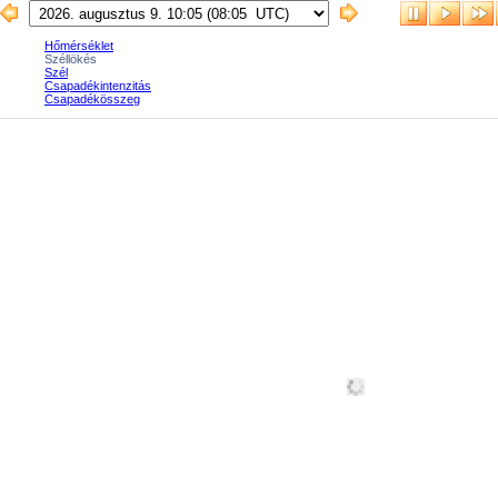
Hőmérséklet
Széllökés
Szél
Csapadékintenzitás
Csapadékösszeg