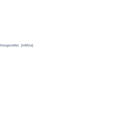
HungaroMet:
[mMGa]