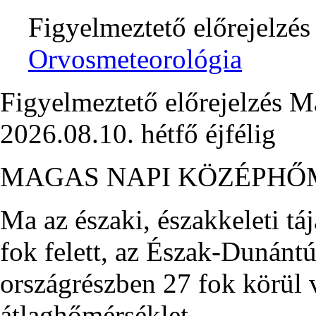
Figyelmeztető előrejelzés
Orvosmeteorológia
Figyelmeztető előrejelzés M
2026.08.10. hétfő éjfélig
MAGAS NAPI KÖZÉPHŐ
Ma az északi, északkeleti tá
fok felett, az Észak-Dunánt
országrészben 27 fok körül v
átlaghőmérséklet.