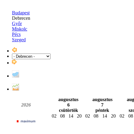
Budapest
Debrecen
Győr
Miskolc
Pécs
Szeged
augusztus
augusztus
aug
2026
6
7
csütörtök
péntek
sz
02
08
14
20
02
08
14
20
02
08