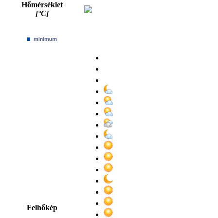
Hőmérséklet
[°C]
Felhőkép