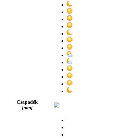
Csapadék
[mm]