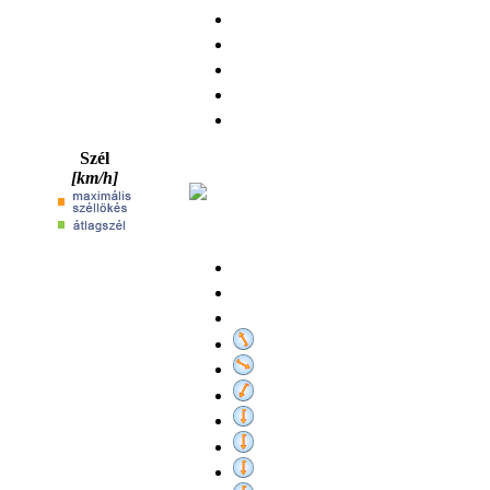
Szél
[km/h]