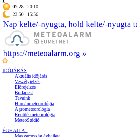
05:28
20:10
23:50
15:56
Nap kelte/-nyugta, hold kelte/-nyugta t
https://meteoalarm.org »
IDŐJÁRÁS
Aktuális
időjárás
Veszélyjelzés
Előrejelzés
Budapest
Tavaink
Humánmeteorológia
Agrometeorológia
Repülésmeteorológia
MeteoStúdió
ÉGHAJLAT
Magyarország éghajlata