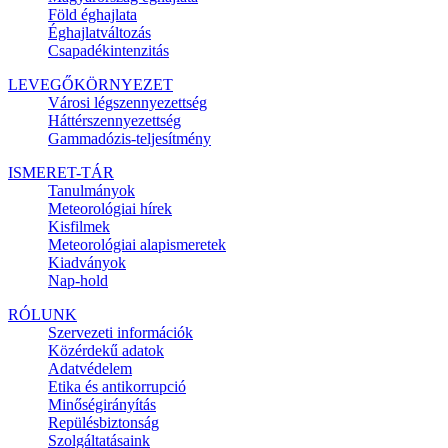
Föld éghajlata
Éghajlatváltozás
Csapadékintenzitás
LEVEGŐKÖRNYEZET
Városi légszennyezettség
Háttérszennyezettség
Gammadózis-teljesítmény
ISMERET-TÁR
Tanulmányok
Meteorológiai hírek
Kisfilmek
Meteorológiai alapismeretek
Kiadványok
Nap-hold
RÓLUNK
Szervezeti információk
Közérdekű adatok
Adatvédelem
Etika és antikorrupció
Minőségirányítás
Repülésbiztonság
Szolgáltatásaink