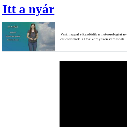
Itt a nyár
Vasárnappal elkezdődik a meteorológiai nyár
csúcsértékek 30 fok környékén várhatóak.