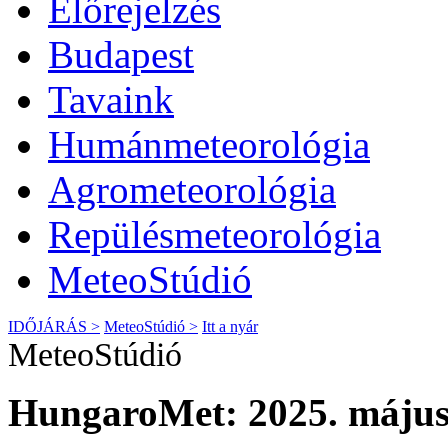
Előrejelzés
Budapest
Tavaink
Humánmeteorológia
Agrometeorológia
Repülésmeteorológia
MeteoStúdió
IDŐJÁRÁS >
MeteoStúdió >
Itt a nyár
MeteoStúdió
HungaroMet: 2025. május 