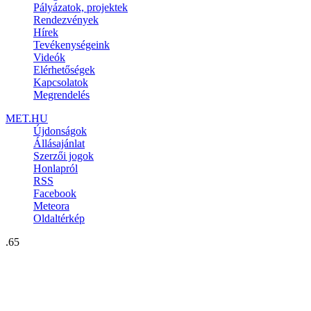
Pályázatok, projektek
Rendezvények
Hírek
Tevékenységeink
Videók
Elérhetőségek
Kapcsolatok
Megrendelés
MET.HU
Újdonságok
Állásajánlat
Szerzői jogok
Honlapról
RSS
Facebook
Meteora
Oldaltérkép
.65