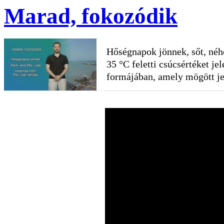
Marad, fokozódik
Hőségnapok jönnek, sőt, ného
35 °C feletti csúcsértéket je
formájában, amely mögött je