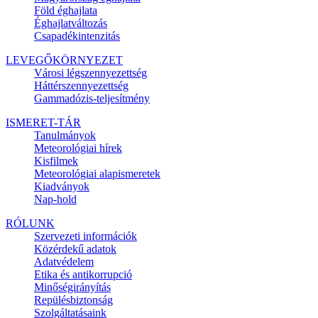
Föld éghajlata
Éghajlatváltozás
Csapadékintenzitás
LEVEGŐKÖRNYEZET
Városi légszennyezettség
Háttérszennyezettség
Gammadózis-teljesítmény
ISMERET-TÁR
Tanulmányok
Meteorológiai hírek
Kisfilmek
Meteorológiai alapismeretek
Kiadványok
Nap-hold
RÓLUNK
Szervezeti információk
Közérdekű adatok
Adatvédelem
Etika és antikorrupció
Minőségirányítás
Repülésbiztonság
Szolgáltatásaink