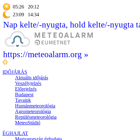
05:26
20:12
23:09
14:34
Nap kelte/-nyugta, hold kelte/-nyugta t
https://meteoalarm.org »
IDŐJÁRÁS
Aktuális
időjárás
Veszélyjelzés
Előrejelzés
Budapest
Tavaink
Humánmeteorológia
Agrometeorológia
Repülésmeteorológia
MeteoStúdió
ÉGHAJLAT
Magyarország éghajlata