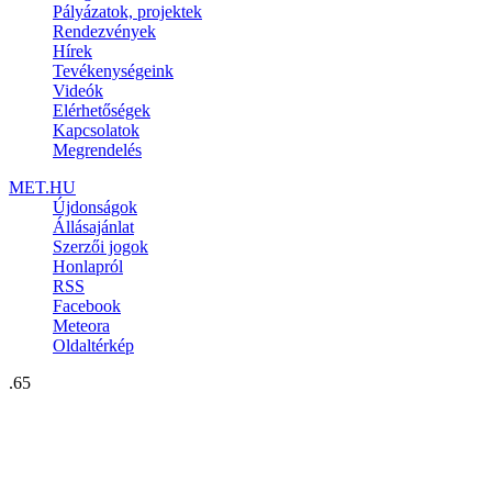
Pályázatok, projektek
Rendezvények
Hírek
Tevékenységeink
Videók
Elérhetőségek
Kapcsolatok
Megrendelés
MET.HU
Újdonságok
Állásajánlat
Szerzői jogok
Honlapról
RSS
Facebook
Meteora
Oldaltérkép
.65