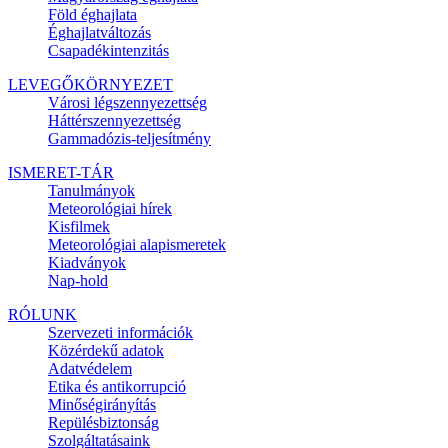
Föld éghajlata
Éghajlatváltozás
Csapadékintenzitás
LEVEGŐKÖRNYEZET
Városi légszennyezettség
Háttérszennyezettség
Gammadózis-teljesítmény
ISMERET-TÁR
Tanulmányok
Meteorológiai hírek
Kisfilmek
Meteorológiai alapismeretek
Kiadványok
Nap-hold
RÓLUNK
Szervezeti információk
Közérdekű adatok
Adatvédelem
Etika és antikorrupció
Minőségirányítás
Repülésbiztonság
Szolgáltatásaink