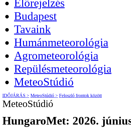
Előrejelzés
Budapest
Tavaink
Humánmeteorológia
Agrometeorológia
Repülésmeteorológia
MeteoStúdió
IDŐJÁRÁS >
MeteoStúdió >
Feloszló frontok között
MeteoStúdió
HungaroMet: 2026. június