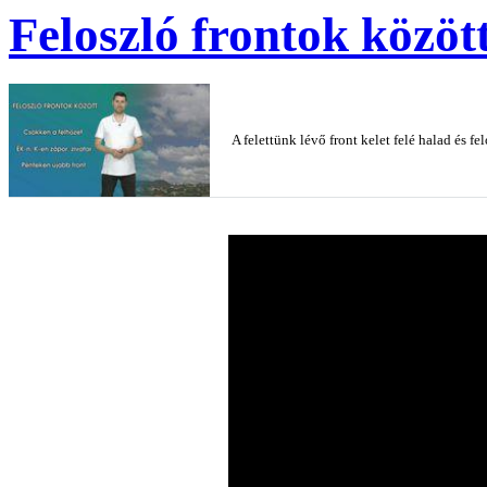
Feloszló frontok közöt
A felettünk lévő front kelet felé halad és f