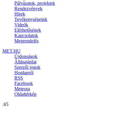
Pályázatok, projektek
Rendezvények
Hírek
Tevékenységeink
Videók
Elérhetőségek
Kapcsolatok
Megrendelés
MET.HU
Újdonságok
Állásajánlat
Szerzői jogok
Honlapról
RSS
Facebook
Meteora
Oldaltérkép
.65