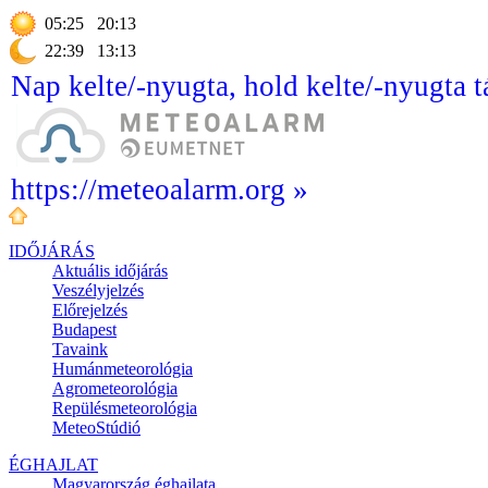
05:25
20:13
22:39
13:13
Nap kelte/-nyugta, hold kelte/-nyugta t
https://meteoalarm.org »
IDŐJÁRÁS
Aktuális
időjárás
Veszélyjelzés
Előrejelzés
Budapest
Tavaink
Humánmeteorológia
Agrometeorológia
Repülésmeteorológia
MeteoStúdió
ÉGHAJLAT
Magyarország éghajlata