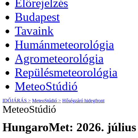
Előrejelzés
Budapest
Tavaink
Humánmeteorológia
Agrometeorológia
Repülésmeteorológia
MeteoStúdió
IDŐJÁRÁS >
MeteoStúdió >
Hőségzáró hidegfront
MeteoStúdió
HungaroMet: 2026. július 