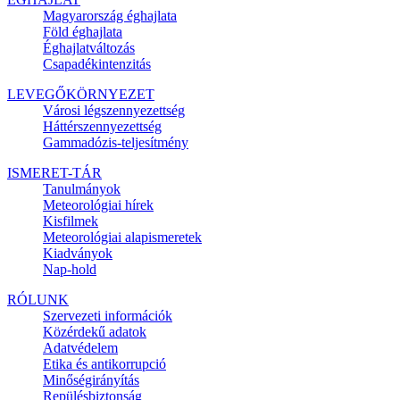
Magyarország éghajlata
Föld éghajlata
Éghajlatváltozás
Csapadékintenzitás
LEVEGŐKÖRNYEZET
Városi légszennyezettség
Háttérszennyezettség
Gammadózis-teljesítmény
ISMERET-TÁR
Tanulmányok
Meteorológiai hírek
Kisfilmek
Meteorológiai alapismeretek
Kiadványok
Nap-hold
RÓLUNK
Szervezeti információk
Közérdekű adatok
Adatvédelem
Etika és antikorrupció
Minőségirányítás
Repülésbiztonság