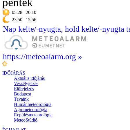
péntek
05:28
20:10
23:50
15:56
Nap kelte/-nyugta, hold kelte/-nyugta t
https://meteoalarm.org »
IDŐJÁRÁS
Aktuális
időjárás
Veszélyjelzés
Előrejelzés
Budapest
Tavaink
Humánmeteorológia
Agrometeorológia
Repülésmeteorológia
MeteoStúdió
ÉGHAJLAT