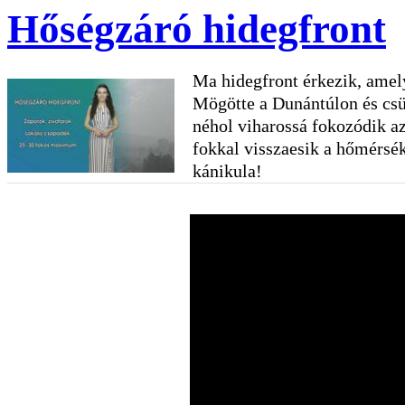
Hőségzáró hidegfront
Ma hidegfront érkezik, amely
Mögötte a Dunántúlon és csü
néhol viharossá fokozódik az
fokkal visszaesik a hőmérsé
kánikula!