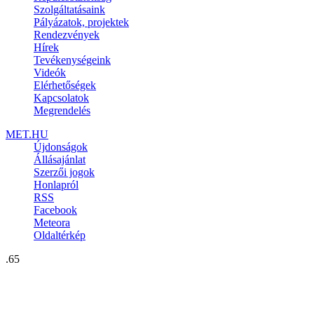
Szolgáltatásaink
Pályázatok, projektek
Rendezvények
Hírek
Tevékenységeink
Videók
Elérhetőségek
Kapcsolatok
Megrendelés
MET.HU
Újdonságok
Állásajánlat
Szerzői jogok
Honlapról
RSS
Facebook
Meteora
Oldaltérkép
.65