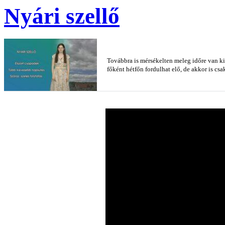
Nyári szellő
Továbbra is mérsékelten meleg időre van ki
főként hétfőn fordulhat elő, de akkor is csak