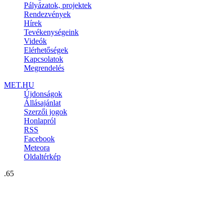
Pályázatok, projektek
Rendezvények
Hírek
Tevékenységeink
Videók
Elérhetőségek
Kapcsolatok
Megrendelés
MET.HU
Újdonságok
Állásajánlat
Szerzői jogok
Honlapról
RSS
Facebook
Meteora
Oldaltérkép
.65