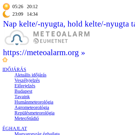
05:26
20:12
23:09
14:34
Nap kelte/-nyugta, hold kelte/-nyugta t
https://meteoalarm.org »
IDŐJÁRÁS
Aktuális
időjárás
Veszélyjelzés
Előrejelzés
Budapest
Tavaink
Humánmeteorológia
Agrometeorológia
Repülésmeteorológia
MeteoStúdió
ÉGHAJLAT
Magyarország éghajlata