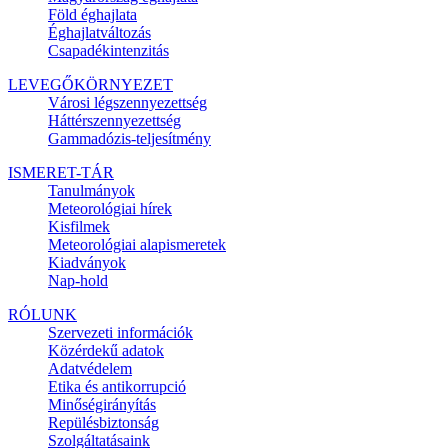
Föld éghajlata
Éghajlatváltozás
Csapadékintenzitás
LEVEGŐKÖRNYEZET
Városi légszennyezettség
Háttérszennyezettség
Gammadózis-teljesítmény
ISMERET-TÁR
Tanulmányok
Meteorológiai hírek
Kisfilmek
Meteorológiai alapismeretek
Kiadványok
Nap-hold
RÓLUNK
Szervezeti információk
Közérdekű adatok
Adatvédelem
Etika és antikorrupció
Minőségirányítás
Repülésbiztonság
Szolgáltatásaink