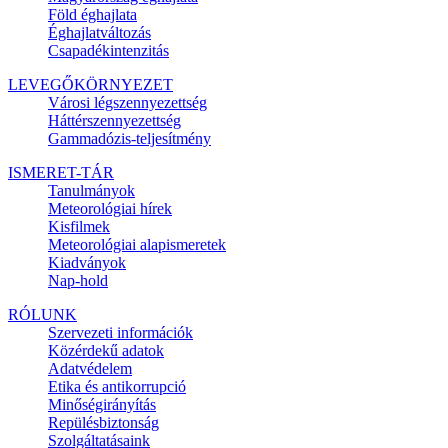
Föld éghajlata
Éghajlatváltozás
Csapadékintenzitás
LEVEGŐKÖRNYEZET
Városi légszennyezettség
Háttérszennyezettség
Gammadózis-teljesítmény
ISMERET-TÁR
Tanulmányok
Meteorológiai hírek
Kisfilmek
Meteorológiai alapismeretek
Kiadványok
Nap-hold
RÓLUNK
Szervezeti információk
Közérdekű adatok
Adatvédelem
Etika és antikorrupció
Minőségirányítás
Repülésbiztonság
Szolgáltatásaink