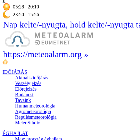
05:28
20:10
23:50
15:56
Nap kelte/-nyugta, hold kelte/-nyugta t
https://meteoalarm.org »
IDŐJÁRÁS
Aktuális
időjárás
Veszélyjelzés
Előrejelzés
Budapest
Tavaink
Humánmeteorológia
Agrometeorológia
Repülésmeteorológia
MeteoStúdió
ÉGHAJLAT
Magyarország éghajlata