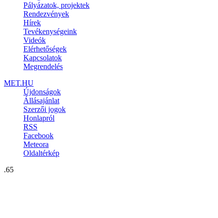
Pályázatok, projektek
Rendezvények
Hírek
Tevékenységeink
Videók
Elérhetőségek
Kapcsolatok
Megrendelés
MET.HU
Újdonságok
Állásajánlat
Szerzői jogok
Honlapról
RSS
Facebook
Meteora
Oldaltérkép
.65