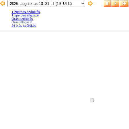
Tízperces széllökés
Tízperces átlagszél
Órás széllökés
Órás átlagszél
24 órás széllökés