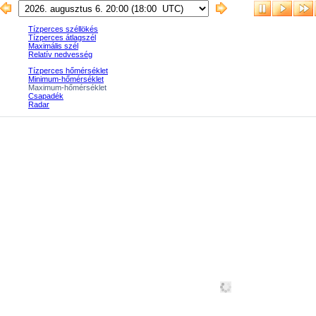
Tízperces széllökés
Tízperces átlagszél
Maximális szél
Relatív nedvesség
Tízperces hőmérséklet
Minimum-hőmérséklet
Maximum-hőmérséklet
Csapadék
Radar