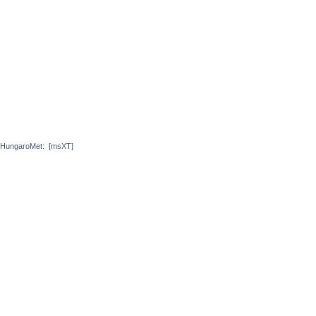
HungaroMet:
[msXT]