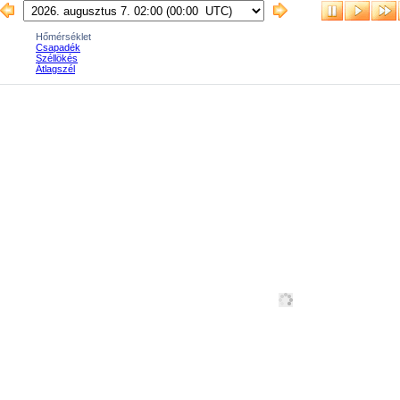
Hőmérséklet
Csapadék
Széllökés
Átlagszél