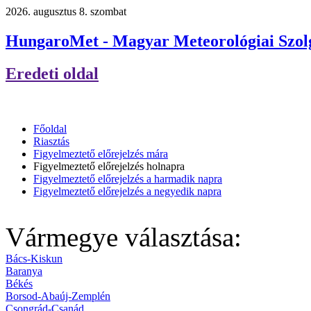
2026. augusztus 8. szombat
HungaroMet - Magyar Meteorológiai Szolg
Eredeti oldal
Főoldal
Riasztás
Figyelmeztető előrejelzés mára
Figyelmeztető előrejelzés holnapra
Figyelmeztető előrejelzés a harmadik napra
Figyelmeztető előrejelzés a negyedik napra
Vármegye választása:
Bács-Kiskun
Baranya
Békés
Borsod-Abaúj-Zemplén
Csongrád-Csanád