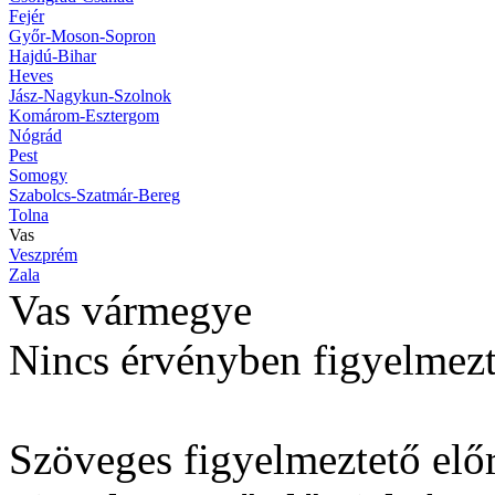
Fejér
Győr-Moson-Sopron
Hajdú-Bihar
Heves
Jász-Nagykun-Szolnok
Komárom-Esztergom
Nógrád
Pest
Somogy
Szabolcs-Szatmár-Bereg
Tolna
Vas
Veszprém
Zala
Vas vármegye
Nincs érvényben figyelmezt
Szöveges figyelmeztető előr