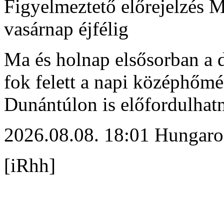
Figyelmeztető előrejelzés 
vasárnap éjfélig
Ma és holnap elsősorban a d
fok felett a napi középhőmé
Dunántúlon is előfordulhat
2026.08.08. 18:01 Hungaro
[iRhh]