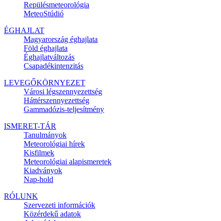
Repülésmeteorológia
MeteoStúdió
ÉGHAJLAT
Magyarország éghajlata
Föld éghajlata
Éghajlatváltozás
Csapadékintenzitás
LEVEGŐKÖRNYEZET
Városi légszennyezettség
Háttérszennyezettség
Gammadózis-teljesítmény
ISMERET-TÁR
Tanulmányok
Meteorológiai hírek
Kisfilmek
Meteorológiai alapismeretek
Kiadványok
Nap-hold
RÓLUNK
Szervezeti információk
Közérdekű adatok