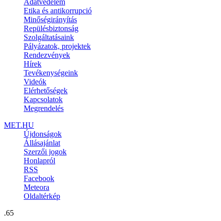
Adatvédelem
Etika és antikorrupció
Minőségirányítás
Repülésbiztonság
Szolgáltatásaink
Pályázatok, projektek
Rendezvények
Hírek
Tevékenységeink
Videók
Elérhetőségek
Kapcsolatok
Megrendelés
MET.HU
Újdonságok
Állásajánlat
Szerzői jogok
Honlapról
RSS
Facebook
Meteora
Oldaltérkép
.65