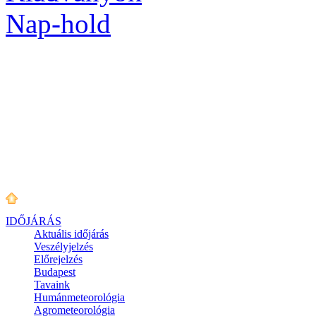
Nap-hold
IDŐJÁRÁS
Aktuális
időjárás
Veszélyjelzés
Előrejelzés
Budapest
Tavaink
Humánmeteorológia
Agrometeorológia