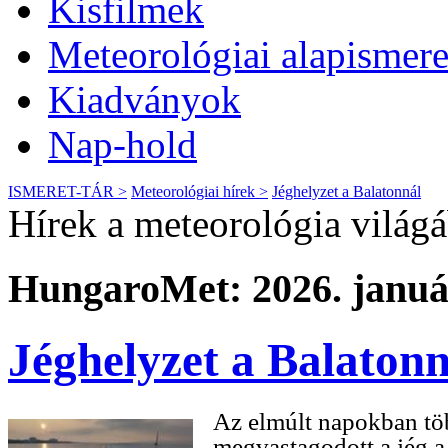
Kisfilmek
Meteorológiai alapismere
Kiadványok
Nap-hold
ISMERET-TÁR >
Meteorológiai hírek >
Jéghelyzet a Balatonnál
Hírek a meteorológia világ
HungaroMet: 2026. január
Jéghelyzet a Balatonn
Az elmúlt napokban tö
megvastagodott a jég a