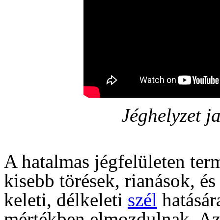
Jéghelyzet j
A hatalmas jégfelületen te
kisebb törések, rianások, és
keleti, délkeleti
szél
hatásár
mértékben elmozdulnak. Az 