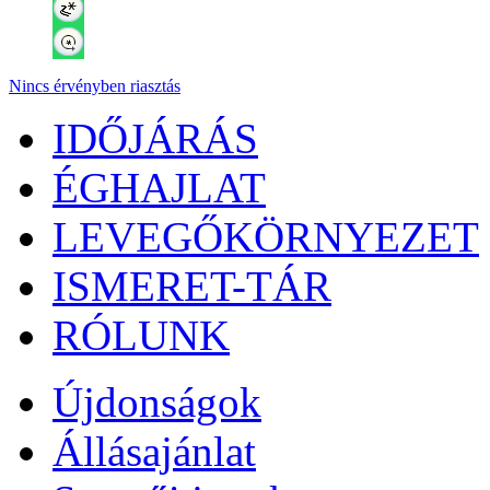
Nincs érvényben riasztás
IDŐJÁRÁS
ÉGHAJLAT
LEVEGŐKÖRNYEZET
ISMERET-TÁR
RÓLUNK
Újdonságok
Állásajánlat