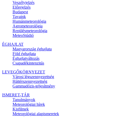
Veszélyjelzés
Előrejelzés
Budapest
Tavaink
Humánmeteorológia
Agrometeorológia
Repülésmeteorológia
MeteoStúdió
ÉGHAJLAT
Magyarország éghajlata
Föld éghajlata
Éghajlatváltozás
Csapadékintenzitás
LEVEGŐKÖRNYEZET
Városi légszennyezettség
Háttérszennyezettség
Gammadózis-teljesítmény
ISMERET-TÁR
Tanulmányok
Meteorológiai hírek
Kisfilmek
Meteorológiai alapismeretek