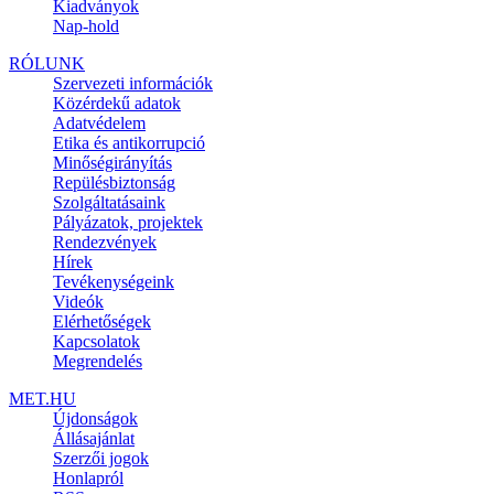
Kiadványok
Nap-hold
RÓLUNK
Szervezeti információk
Közérdekű adatok
Adatvédelem
Etika és antikorrupció
Minőségirányítás
Repülésbiztonság
Szolgáltatásaink
Pályázatok, projektek
Rendezvények
Hírek
Tevékenységeink
Videók
Elérhetőségek
Kapcsolatok
Megrendelés
MET.HU
Újdonságok
Állásajánlat
Szerzői jogok
Honlapról