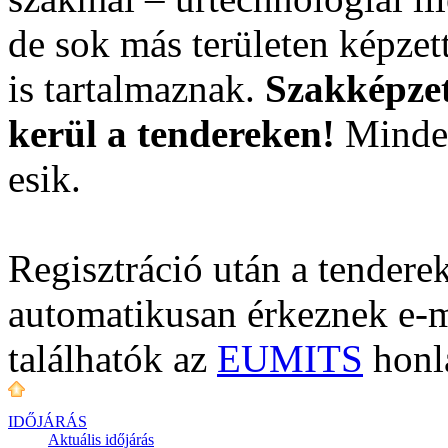
de sok más területen képzet
is tartalmaznak.
Szakképzet
kerül a tendereken!
Minden
esik.
Regisztráció után a tenderek
automatikusan érkeznek e-m
találhatók az
EUMITS
honl
IDŐJÁRÁS
Aktuális
időjárás