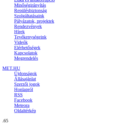
Minőségirányítás
Repülésbiztonság
Szolgáltatásaink
Pályázatok, projektek
Rendezvények
Hírek
Tevékenységeink
Videók
Elérhetőségek
Kapcsolatok
Megrendelés
MET.HU
Újdonságok
Állásajánlat
Szerzői jogok
Honlapról
RSS
Facebook
Meteora
Oldaltérkép
.65