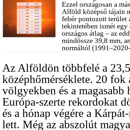
Ezzel országosan a más
Alföld középső tájain 
fehér pontozott terület
tekintetében ismét egy
országos átlag – az edd
mindössze 39,8 mm, am
normáltól (1991–2020-
Az Alföldön többfelé a 23,5
középhőmérséklete. 20 fok a
völgyekben és a magasabb h
Európa-szerte rekordokat dö
és a hónap végére a Kárpá
lett. Még az abszolút mag