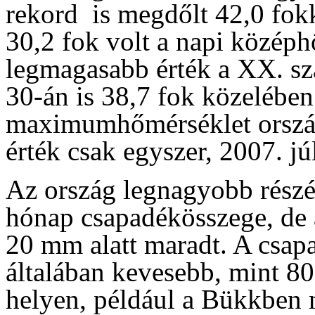
rekord is megdőlt 42,0 fok
30,2 fok volt a napi középh
legmagasabb érték a XX. szá
30-án is 38,7 fok közelében
maximumhőmérséklet ország
érték csak egyszer, 2007. jú
Az ország legnagyobb részé
hónap csapadékösszege, de 
20 mm alatt maradt. A csap
általában kevesebb, mint 80
helyen, például a Bükkben 