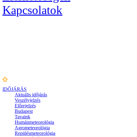
Kapcsolatok
IDŐJÁRÁS
Aktuális
időjárás
Veszélyjelzés
Előrejelzés
Budapest
Tavaink
Humánmeteorológia
Agrometeorológia
Repülésmeteorológia