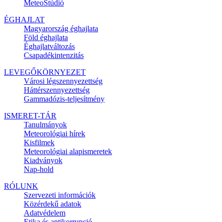
MeteoStúdió
ÉGHAJLAT
Magyarország éghajlata
Föld éghajlata
Éghajlatváltozás
Csapadékintenzitás
LEVEGŐKÖRNYEZET
Városi légszennyezettség
Háttérszennyezettség
Gammadózis-teljesítmény
ISMERET-TÁR
Tanulmányok
Meteorológiai hírek
Kisfilmek
Meteorológiai alapismeretek
Kiadványok
Nap-hold
RÓLUNK
Szervezeti információk
Közérdekű adatok
Adatvédelem
Etika és antikorrupció