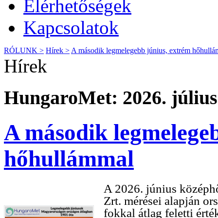
Elérhetőségek
Kapcsolatok
RÓLUNK >
Hírek >
A második legmelegebb június, extrém hőhull
Hírek
HungaroMet: 2026. július
A második legmelegeb
hőhullámmal
A 2026. június középh
Zrt. mérései alapján or
fokkal átlag feletti ér