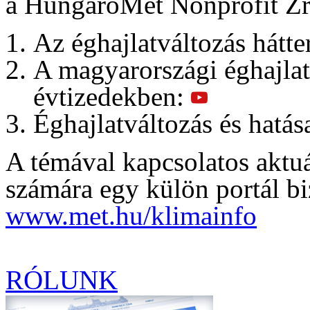
a HungaroMet Nonprofit Zrt
Az éghajlatváltozás hátte
A magyarországi éghajlat 
évtizedekben:
Éghajlatváltozás és hatás
A témával kapcsolatos aktuá
számára egy külön portál biz
www.met.hu/klimainfo
RÓLUNK