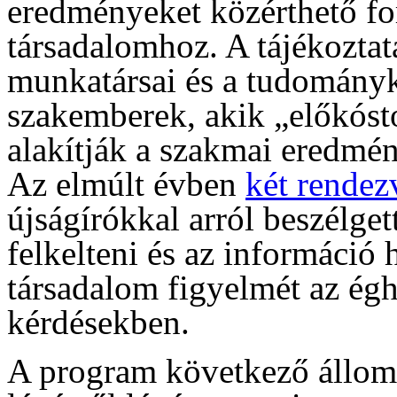
eredményeket közérthető for
társadalomhoz. A tájékoztat
munkatársai és a tudomány
szakemberek, akik „előkóst
alakítják a szakmai eredmé
Az elmúlt évben
két rendez
újságírókkal arról beszélge
felkelteni és az információ h
társadalom figyelmét az égh
kérdésekben.
A program következő állom