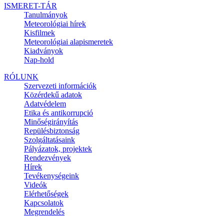
ISMERET-TÁR
Tanulmányok
Meteorológiai hírek
Kisfilmek
Meteorológiai alapismeretek
Kiadványok
Nap-hold
RÓLUNK
Szervezeti információk
Közérdekű adatok
Adatvédelem
Etika és antikorrupció
Minőségirányítás
Repülésbiztonság
Szolgáltatásaink
Pályázatok, projektek
Rendezvények
Hírek
Tevékenységeink
Videók
Elérhetőségek
Kapcsolatok
Megrendelés