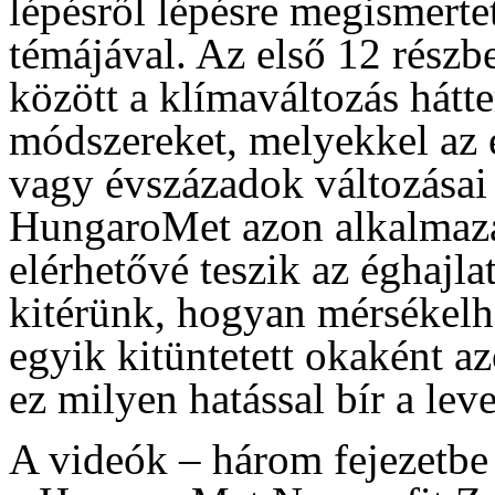
lépésről lépésre megismerte
témájával. Az első 12 részb
között a klímaváltozás hátte
módszereket, melyekkel az 
vagy évszázadok változásai
HungaroMet azon alkalmazá
elérhetővé teszik az éghajla
kitérünk, hogyan mérsékelhe
egyik kitüntetett okaként a
ez milyen hatással bír a le
A videók – három fejezetbe