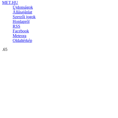
MET.HU
Újdonságok
Állásajánlat
Szerzői jogok
Honlapról
RSS
Facebook
Meteora
Oldaltérkép
.65