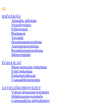
IDŐJÁRÁS
Aktuális
időjárás
Veszélyjelzés
Előrejelzés
Budapest
Tavaink
Humánmeteorológia
Agrometeorológia
Repülésmeteorológia
MeteoStúdió
ÉGHAJLAT
Magyarország éghajlata
Föld éghajlata
Éghajlatváltozás
Csapadékintenzitás
LEVEGŐKÖRNYEZET
Városi légszennyezettség
Háttérszennyezettség
Gammadózis-teljesítmény