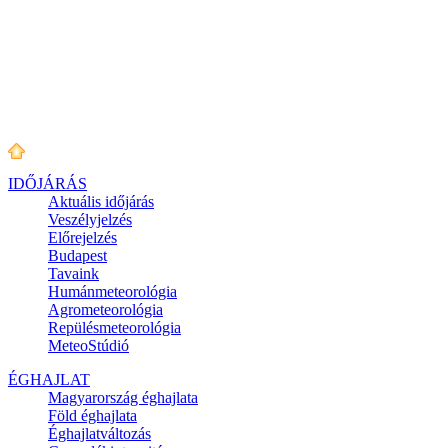
IDŐJÁRÁS
Aktuális
időjárás
Veszélyjelzés
Előrejelzés
Budapest
Tavaink
Humánmeteorológia
Agrometeorológia
Repülésmeteorológia
MeteoStúdió
ÉGHAJLAT
Magyarország éghajlata
Föld éghajlata
Éghajlatváltozás