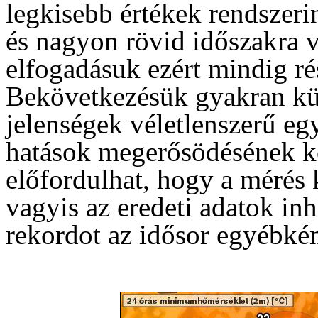
legkisebb értékek rendszerin
és nagyon rövid időszakra 
elfogadásuk ezért mindig rés
Bekövetkezésük gyakran kü
jelenségek véletlenszerű eg
hatások megerősödésének k
előfordulhat, hogy a mérés
vagyis az eredeti adatok in
rekordot az idősor egyébkén