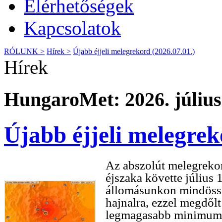
Elérhetőségek
Kapcsolatok
RÓLUNK >
Hírek >
Újabb éjjeli melegrekord (2026.07.01.)
Hírek
HungaroMet: 2026. július
Újabb éjjeli melegrek
Az abszolút melegreko
éjszaka követte július 
állomásunkon mindös
hajnalra, ezzel megdőlt
legmagasabb minimum h