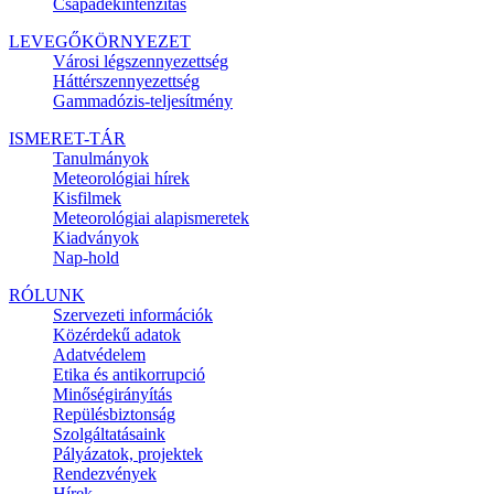
Csapadékintenzitás
LEVEGŐKÖRNYEZET
Városi légszennyezettség
Háttérszennyezettség
Gammadózis-teljesítmény
ISMERET-TÁR
Tanulmányok
Meteorológiai hírek
Kisfilmek
Meteorológiai alapismeretek
Kiadványok
Nap-hold
RÓLUNK
Szervezeti információk
Közérdekű adatok
Adatvédelem
Etika és antikorrupció
Minőségirányítás
Repülésbiztonság
Szolgáltatásaink
Pályázatok, projektek
Rendezvények
Hírek