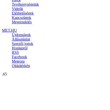
Tevékenységeink
Videók
Elérhetőségek
Kapcsolatok
Megrendelés
MET.HU
Újdonságok
Állásajánlat
Szerzői jogok
Honlapról
RSS
Facebook
Meteora
Oldaltérkép
.65