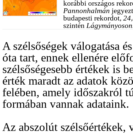
korábbi országos reko
Pannonhalmán
jegyezt
budapesti rekordot,
24,
szintén
Lágymányoson
A szélsőségek válogatása és
óta tart, ennek ellenére elő
szélsőségesebb értékek is b
érték maradt az adatok közö
felében, amely időszakról t
formában vannak adataink.
Az
abszolút szélsőértékek
, 