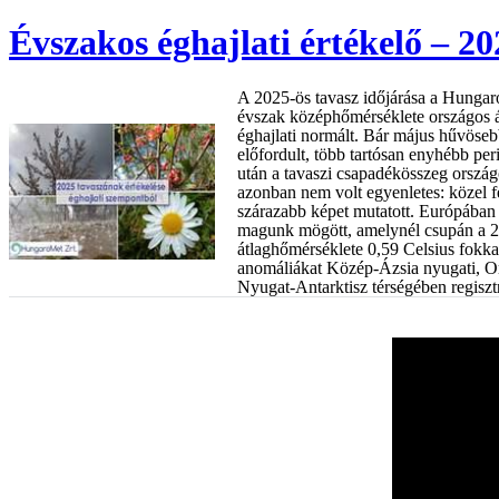
Évszakos éghajlati értékelő – 20
A 2025-ös tavasz időjárása a Hungaro
évszak középhőmérséklete országos á
éghajlati normált. Bár május hűvöseb
előfordult, több tartósan enyhébb peri
után a tavaszi csapadékösszeg ország
azonban nem volt egyenletes: közel fe
szárazabb képet mutatott. Európában 
magunk mögött, amelynél csupán a 20
átlaghőmérséklete 0,59 Celsius fokka
anomáliákat Közép-Ázsia nyugati, Or
Nyugat-Antarktisz térségében regisztr