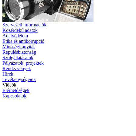
Szervezeti információk
Közérdekű adatok
Adatvédelem
Etika és antikorrupció
Minőségirányítás
Repülésbiztonság
Szolgáltatásaink
Pályázatok, projektek
Rendezvények
Hírek
Tevékenységeink
Videók
Elérhetőségek
Kapcsolatok