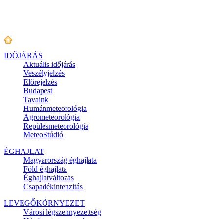
IDŐJÁRÁS
Aktuális
időjárás
Veszélyjelzés
Előrejelzés
Budapest
Tavaink
Humánmeteorológia
Agrometeorológia
Repülésmeteorológia
MeteoStúdió
ÉGHAJLAT
Magyarország éghajlata
Föld éghajlata
Éghajlatváltozás
Csapadékintenzitás
LEVEGŐKÖRNYEZET
Városi légszennyezettség