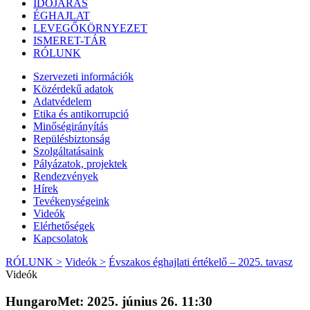
IDŐJÁRÁS
ÉGHAJLAT
LEVEGŐKÖRNYEZET
ISMERET-TÁR
RÓLUNK
Szervezeti információk
Közérdekű adatok
Adatvédelem
Etika és antikorrupció
Minőségirányítás
Repülésbiztonság
Szolgáltatásaink
Pályázatok, projektek
Rendezvények
Hírek
Tevékenységeink
Videók
Elérhetőségek
Kapcsolatok
RÓLUNK >
Videók >
Évszakos éghajlati értékelő – 2025. tavasz
Videók
HungaroMet: 2025. június 26. 11:30