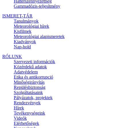
Háttérszennyezettség
Gammadózis-teljesítmény
ISMERET-TÁR
Tanulmányok
Meteorológiai hírek
Kisfilmek
Meteorológiai alapismeretek
Kiadványok
Nap-hold
RÓLUNK
Szervezeti információk
Közérdekű adatok
Adatvédelem
Etika és antikorrupció
Minőségirányítás
Repülésbiztonság
Szolgáltatásaink
Pályázatok, projektek
Rendezvények
Hírek
Tevékenységeink
Videók
Elérhetőségek