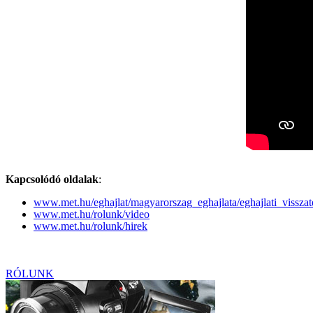
Kapcsolódó oldalak
:
www.met.hu/eghajlat/magyarorszag_eghajlata/eghajlati_visszat
www.met.hu/rolunk/video
www.met.hu/rolunk/hirek
RÓLUNK