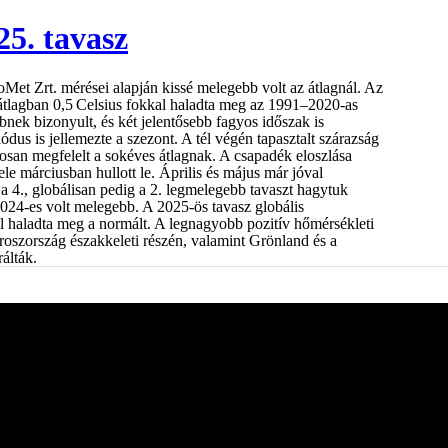
25. tavasz
Met Zrt. mérései alapján kissé melegebb volt az átlagnál. Az
tlagban 0,5 Celsius fokkal haladta meg az 1991–2020-as
bnek bizonyult, és két jelentősebb fagyos időszak is
ódus is jellemezte a szezont. A tél végén tapasztalt szárazság
osan megfelelt a sokéves átlagnak. A csapadék eloszlása
le márciusban hullott le. Április és május már jóval
a 4., globálisan pedig a 2. legmelegebb tavaszt hagytuk
24-es volt melegebb. A 2025-ös tavasz globális
l haladta meg a normált. A legnagyobb pozitív hőmérsékleti
oszország északkeleti részén, valamint Grönland és a
álták.