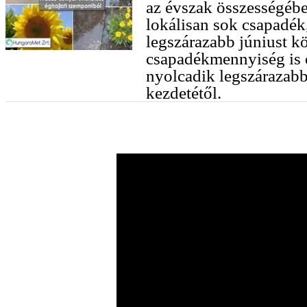
az évszak összességébe
lokálisan sok csapadék
legszárazabb júniust kö
csapadékmennyiség is e
nyolcadik legszárazab
kezdetétől.