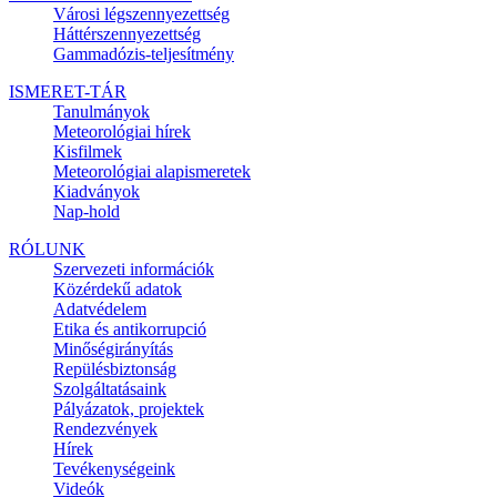
Városi légszennyezettség
Háttérszennyezettség
Gammadózis-teljesítmény
ISMERET-TÁR
Tanulmányok
Meteorológiai hírek
Kisfilmek
Meteorológiai alapismeretek
Kiadványok
Nap-hold
RÓLUNK
Szervezeti információk
Közérdekű adatok
Adatvédelem
Etika és antikorrupció
Minőségirányítás
Repülésbiztonság
Szolgáltatásaink
Pályázatok, projektek
Rendezvények
Hírek
Tevékenységeink
Videók