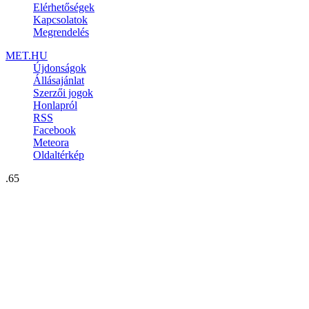
Elérhetőségek
Kapcsolatok
Megrendelés
MET.HU
Újdonságok
Állásajánlat
Szerzői jogok
Honlapról
RSS
Facebook
Meteora
Oldaltérkép
.65