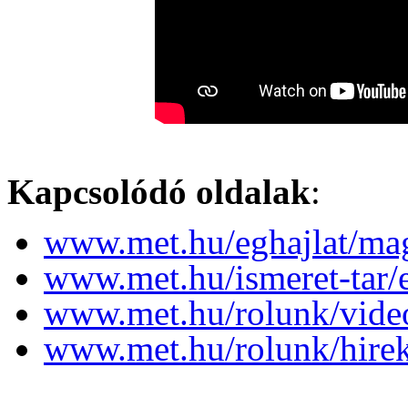
Kapcsolódó oldalak
:
www.met.hu/eghajlat/magy
www.met.hu/ismeret-tar
www.met.hu/rolunk/vide
www.met.hu/rolunk/hire