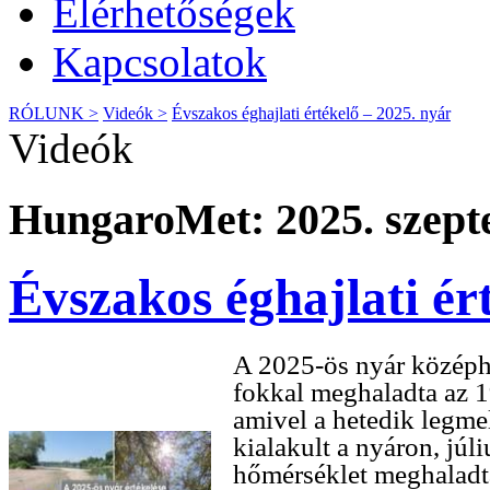
Elérhetőségek
Kapcsolatok
RÓLUNK >
Videók >
Évszakos éghajlati értékelő – 2025. nyár
Videók
HungaroMet: 2025. szept
Évszakos éghajlati ér
A 2025-ös nyár középh
fokkal meghaladta az 1
amivel a hetedik legme
kialakult a nyáron, jú
hőmérséklet meghaladta