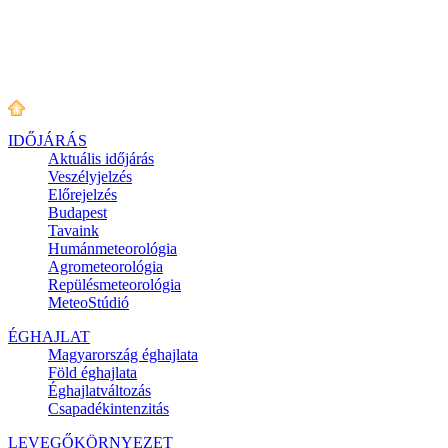
IDŐJÁRÁS
Aktuális
időjárás
Veszélyjelzés
Előrejelzés
Budapest
Tavaink
Humánmeteorológia
Agrometeorológia
Repülésmeteorológia
MeteoStúdió
ÉGHAJLAT
Magyarország éghajlata
Föld éghajlata
Éghajlatváltozás
Csapadékintenzitás
LEVEGŐKÖRNYEZET