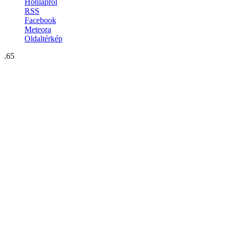
Honlapról
RSS
Facebook
Meteora
Oldaltérkép
.65