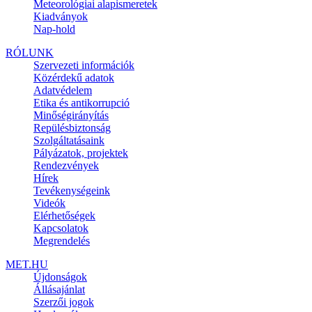
Meteorológiai alapismeretek
Kiadványok
Nap-hold
RÓLUNK
Szervezeti információk
Közérdekű adatok
Adatvédelem
Etika és antikorrupció
Minőségirányítás
Repülésbiztonság
Szolgáltatásaink
Pályázatok, projektek
Rendezvények
Hírek
Tevékenységeink
Videók
Elérhetőségek
Kapcsolatok
Megrendelés
MET.HU
Újdonságok
Állásajánlat
Szerzői jogok