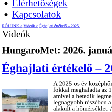
Elérhetőségek
Kapcsolatok
RÓLUNK >
Videók >
Éghajlati értékelő – 2025.
Videók
HungaroMet: 2026. január
Éghajlati értékelő – 2
A 2025-ös év középhőm
fokkal meghaladta az 1
amivel a hetedik legme
legnagyobb részében a
alakult a hőmérséklet.