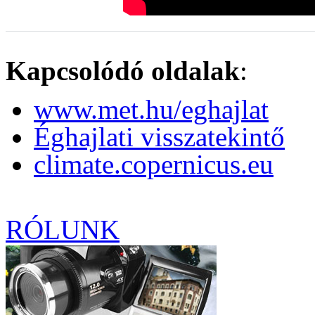
Kapcsolódó oldalak
:
www.met.hu/eghajlat
Éghajlati visszatekintő
climate.copernicus.eu
RÓLUNK