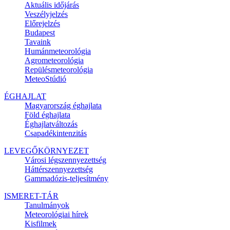
Aktuális
időjárás
Veszélyjelzés
Előrejelzés
Budapest
Tavaink
Humánmeteorológia
Agrometeorológia
Repülésmeteorológia
MeteoStúdió
ÉGHAJLAT
Magyarország éghajlata
Föld éghajlata
Éghajlatváltozás
Csapadékintenzitás
LEVEGŐKÖRNYEZET
Városi légszennyezettség
Háttérszennyezettség
Gammadózis-teljesítmény
ISMERET-TÁR
Tanulmányok
Meteorológiai hírek
Kisfilmek