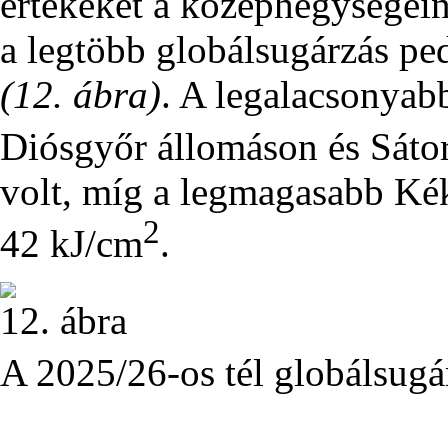
értékeket a középhegységei
a legtöbb globálsugárzás ped
(12. ábra)
. A legalacsonyab
Diósgyőr állomáson és Sáto
volt, míg a legmagasabb Kék
2
42 kJ/cm
.
12. ábra
A 2025/26-os tél globálsugá