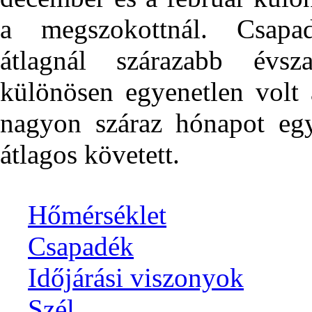
a megszokottnál. Csapa
átlagnál szárazabb évs
különösen egyenetlen volt 
nagyon száraz hónapot eg
átlagos követett.
Hőmérséklet
Csapadék
Időjárási viszonyok
Szél