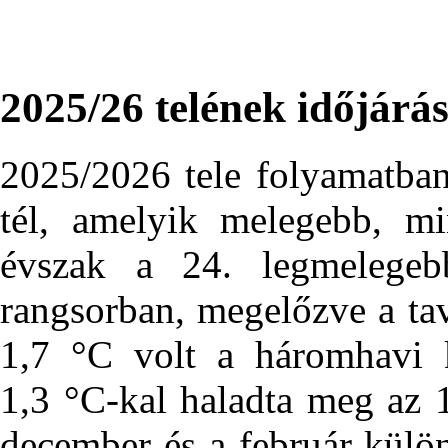
2025/26 telének időjárá
2025/2026 tele folyamatban
tél, amelyik melegebb, mi
évszak a 24. legmelegebb
rangsorban, megelőzve a tav
1,7 °C volt a háromhavi 
1,3 °C-kal haladta meg az 
december és a február külö