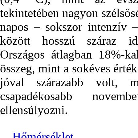
tekintetében nagyon szélsősé
napos – sokszor intenzív 
között hosszú száraz id
Országos átlagban 18%-ka
összeg, mint a sokéves érték
jóval szárazabb volt,
csapadékosabb novem
ellensúlyozni.
Hőmérséklet