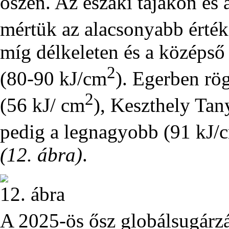
őszén. Az északi tájakon és
mértük az alacsonyabb érté
míg délkeleten és a középső
2
(80-90 kJ/cm
). Egerben rög
2
(56 kJ/ cm
), Keszthely Tan
pedig a legnagyobb (91 kJ/
(12. ábra)
.
12. ábra
A 2025-ös ősz globálsugárz