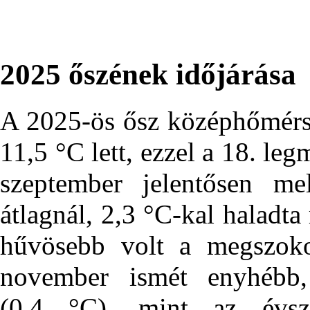
2025 őszének időjárása
A 2025-ös ősz középhőmérsé
11,5 °C lett, ezzel a 18. le
szeptember jelentősen me
átlagnál, 2,3 °C-kal haladt
hűvösebb volt a megszoko
november ismét enyhébb
(0,4 °C), mint az évsz