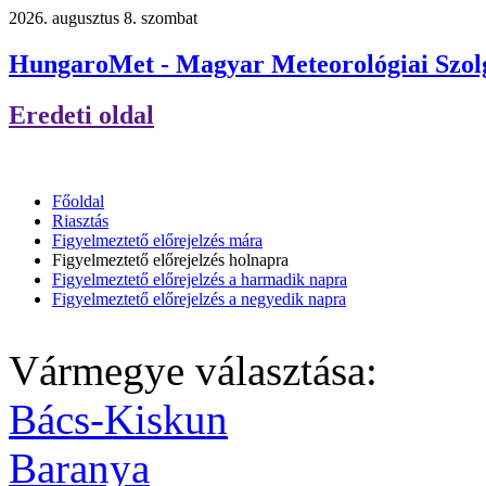
2026. augusztus 8. szombat
HungaroMet - Magyar Meteorológiai Szolg
Eredeti oldal
Főoldal
Riasztás
Figyelmeztető előrejelzés mára
Figyelmeztető előrejelzés holnapra
Figyelmeztető előrejelzés a harmadik napra
Figyelmeztető előrejelzés a negyedik napra
Vármegye választása:
Bács-Kiskun
Baranya