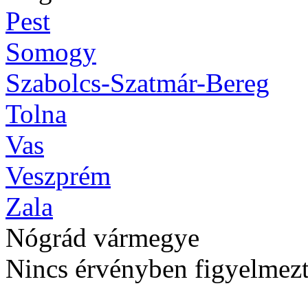
Pest
Somogy
Szabolcs-Szatmár-Bereg
Tolna
Vas
Veszprém
Zala
Nógrád vármegye
Nincs érvényben figyelmezt