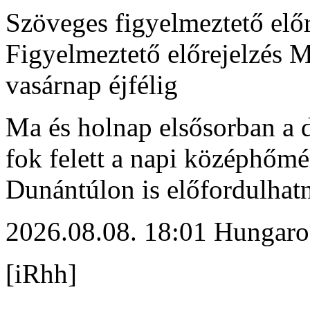
Szöveges figyelmeztető előr
Figyelmeztető előrejelzés 
vasárnap éjfélig
Ma és holnap elsősorban a d
fok felett a napi középhőmé
Dunántúlon is előfordulhat
2026.08.08. 18:01 Hungaro
[iRhh]