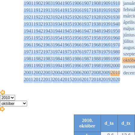
1901
1902
1903
1904
1905
1906
1907
1908
1909
1910
január
februá
1911
1912
1913
1914
1915
1916
1917
1918
1919
1920
márci
1921
1922
1923
1924
1925
1926
1927
1928
1929
1930
április
1931
1932
1933
1934
1935
1936
1937
1938
1939
1940
május
1941
1942
1943
1944
1945
1946
1947
1948
1949
1950
június
1951
1952
1953
1954
1955
1956
1957
1958
1959
1960
július
1961
1962
1963
1964
1965
1966
1967
1968
1969
1970
augus
1971
1972
1973
1974
1975
1976
1977
1978
1979
1980
szept
1981
1982
1983
1984
1985
1986
1987
1988
1989
1990
októb
1991
1992
1993
1994
1995
1996
1997
1998
1999
2000
novem
2001
2002
2003
2004
2005
2006
2007
2008
2009
2010
decem
2011
2012
2013
2014
2015
2016
2017
2018
2019
2020
2010.
d_ta
d_tx
október