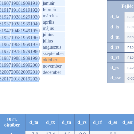
6
1907
1908
1909
1910
január
Fejlé
február
6
1917
1918
1919
1920
március
d_ta
6
1927
1928
1929
1930
nap
április
6
1937
1938
1939
1940
d_tx
nap
május
6
1947
1948
1949
1950
június
d_tn
6
1957
1958
1959
1960
nap
július
6
1967
1968
1969
1970
augusztus
d_rs
nap
6
1977
1978
1979
1980
szeptember
d_rf
nap
6
1987
1988
1989
1990
október
6
1997
1998
1999
2000
november
d_ss
nap
6
2007
2008
2009
2010
december
d_ssr
6
2017
2018
2019
2020
glo
1921.
d_ta
d_tx
d_tn
d_rs
d_rf
d_ss
d_ssr
október