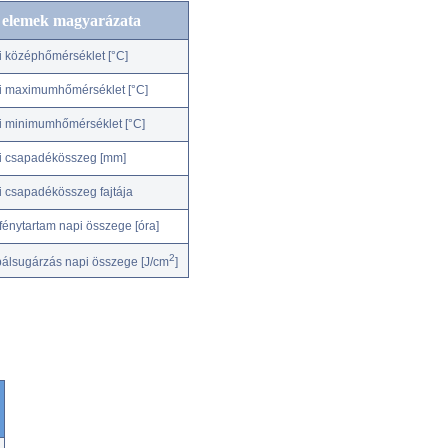
c elemek magyarázata
i középhőmérséklet [°C]
i maximumhőmérséklet [°C]
i minimumhőmérséklet [°C]
i csapadékösszeg [mm]
i csapadékösszeg fajtája
fénytartam napi összege [óra]
2
bálsugárzás napi összege [J/cm
]