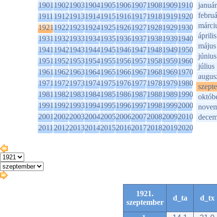
1901
1902
1903
1904
1905
1906
1907
1908
1909
1910
január
februá
1911
1912
1913
1914
1915
1916
1917
1918
1919
1920
márci
1921
1922
1923
1924
1925
1926
1927
1928
1929
1930
április
1931
1932
1933
1934
1935
1936
1937
1938
1939
1940
május
1941
1942
1943
1944
1945
1946
1947
1948
1949
1950
június
1951
1952
1953
1954
1955
1956
1957
1958
1959
1960
július
1961
1962
1963
1964
1965
1966
1967
1968
1969
1970
augus
1971
1972
1973
1974
1975
1976
1977
1978
1979
1980
szept
1981
1982
1983
1984
1985
1986
1987
1988
1989
1990
októb
1991
1992
1993
1994
1995
1996
1997
1998
1999
2000
novem
2001
2002
2003
2004
2005
2006
2007
2008
2009
2010
decem
2011
2012
2013
2014
2015
2016
2017
2018
2019
2020
1921.
d_ta
d_tx
szeptember