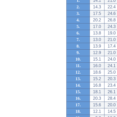
1.
14.1
21.0
2.
14.3
22.4
3.
17.5
24.6
4.
20.2
26.8
5.
17.0
24.3
6.
13.8
19.0
7.
13.0
21.0
8.
13.9
17.4
9.
12.9
21.0
10.
15.1
24.0
11.
16.0
24.1
12.
18.6
25.0
13.
15.2
20.3
14.
16.8
23.4
15.
18.1
26.1
16.
20.3
28.4
17.
15.6
20.0
18.
12.1
14.5