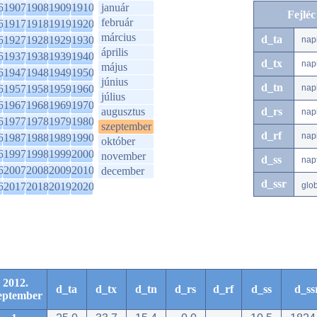
6
1907
1908
1909
1910
január
Fejlé
február
6
1917
1918
1919
1920
március
d_ta
6
1927
1928
1929
1930
nap
április
6
1937
1938
1939
1940
d_tx
nap
május
6
1947
1948
1949
1950
június
d_tn
6
1957
1958
1959
1960
nap
július
6
1967
1968
1969
1970
augusztus
d_rs
nap
6
1977
1978
1979
1980
szeptember
d_rf
nap
6
1987
1988
1989
1990
október
6
1997
1998
1999
2000
november
d_ss
nap
6
2007
2008
2009
2010
december
d_ssr
6
2017
2018
2019
2020
glo
2012.
d_ta
d_tx
d_tn
d_rs
d_rf
d_ss
d_ss
eptember