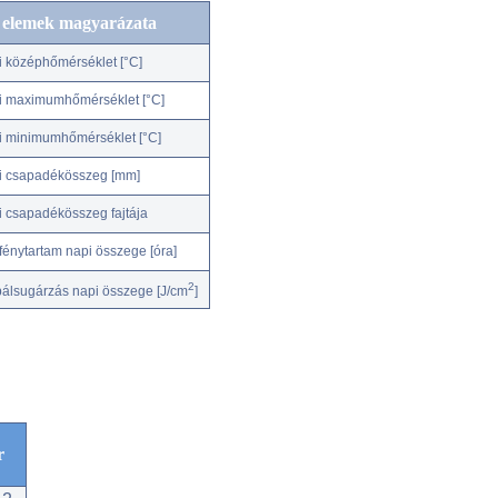
c elemek magyarázata
i középhőmérséklet [°C]
i maximumhőmérséklet [°C]
i minimumhőmérséklet [°C]
i csapadékösszeg [mm]
i csapadékösszeg fajtája
fénytartam napi összege [óra]
2
bálsugárzás napi összege [J/cm
]
r