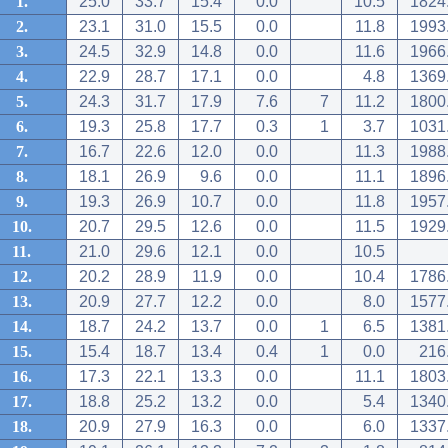
1.
25.0
33.7
15.4
0.0
10.5
1824
2.
23.1
31.0
15.5
0.0
11.8
1993
3.
24.5
32.9
14.8
0.0
11.6
1966
4.
22.9
28.7
17.1
0.0
4.8
1369
5.
24.3
31.7
17.9
7.6
7
11.2
1800
6.
19.3
25.8
17.7
0.3
1
3.7
1031
7.
16.7
22.6
12.0
0.0
11.3
1988
8.
18.1
26.9
9.6
0.0
11.1
1896
9.
19.3
26.9
10.7
0.0
11.8
1957
10.
20.7
29.5
12.6
0.0
11.5
1929
11.
21.0
29.6
12.1
0.0
10.5
12.
20.2
28.9
11.9
0.0
10.4
1786
13.
20.9
27.7
12.2
0.0
8.0
1577
14.
18.7
24.2
13.7
0.0
1
6.5
1381
15.
15.4
18.7
13.4
0.4
1
0.0
216
16.
17.3
22.1
13.3
0.0
11.1
1803
17.
18.8
25.2
13.2
0.0
5.4
1340
18.
20.9
27.9
16.3
0.0
6.0
1337