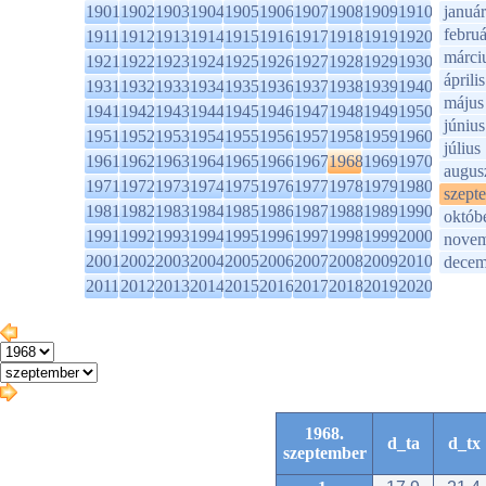
1901
1902
1903
1904
1905
1906
1907
1908
1909
1910
január
februá
1911
1912
1913
1914
1915
1916
1917
1918
1919
1920
márci
1921
1922
1923
1924
1925
1926
1927
1928
1929
1930
április
1931
1932
1933
1934
1935
1936
1937
1938
1939
1940
május
1941
1942
1943
1944
1945
1946
1947
1948
1949
1950
június
1951
1952
1953
1954
1955
1956
1957
1958
1959
1960
július
1961
1962
1963
1964
1965
1966
1967
1968
1969
1970
augus
1971
1972
1973
1974
1975
1976
1977
1978
1979
1980
szept
1981
1982
1983
1984
1985
1986
1987
1988
1989
1990
októb
1991
1992
1993
1994
1995
1996
1997
1998
1999
2000
novem
2001
2002
2003
2004
2005
2006
2007
2008
2009
2010
decem
2011
2012
2013
2014
2015
2016
2017
2018
2019
2020
1968.
d_ta
d_tx
szeptember