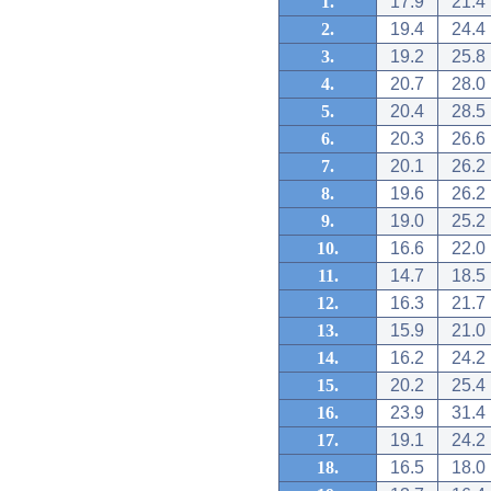
1.
17.9
21.4
2.
19.4
24.4
3.
19.2
25.8
4.
20.7
28.0
5.
20.4
28.5
6.
20.3
26.6
7.
20.1
26.2
8.
19.6
26.2
9.
19.0
25.2
10.
16.6
22.0
11.
14.7
18.5
12.
16.3
21.7
13.
15.9
21.0
14.
16.2
24.2
15.
20.2
25.4
16.
23.9
31.4
17.
19.1
24.2
18.
16.5
18.0