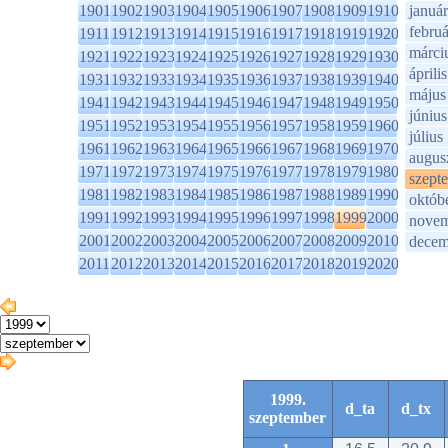
1901
1902
1903
1904
1905
1906
1907
1908
1909
1910
január
februá
1911
1912
1913
1914
1915
1916
1917
1918
1919
1920
márci
1921
1922
1923
1924
1925
1926
1927
1928
1929
1930
április
1931
1932
1933
1934
1935
1936
1937
1938
1939
1940
május
1941
1942
1943
1944
1945
1946
1947
1948
1949
1950
június
1951
1952
1953
1954
1955
1956
1957
1958
1959
1960
július
1961
1962
1963
1964
1965
1966
1967
1968
1969
1970
augus
1971
1972
1973
1974
1975
1976
1977
1978
1979
1980
szept
1981
1982
1983
1984
1985
1986
1987
1988
1989
1990
októb
1991
1992
1993
1994
1995
1996
1997
1998
1999
2000
novem
2001
2002
2003
2004
2005
2006
2007
2008
2009
2010
decem
2011
2012
2013
2014
2015
2016
2017
2018
2019
2020
1999.
d_ta
d_tx
szeptember