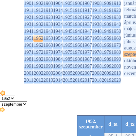
1901
1902
1903
1904
1905
1906
1907
1908
1909
1910
január
februá
1911
1912
1913
1914
1915
1916
1917
1918
1919
1920
márci
1921
1922
1923
1924
1925
1926
1927
1928
1929
1930
április
1931
1932
1933
1934
1935
1936
1937
1938
1939
1940
május
1941
1942
1943
1944
1945
1946
1947
1948
1949
1950
június
1951
1952
1953
1954
1955
1956
1957
1958
1959
1960
július
1961
1962
1963
1964
1965
1966
1967
1968
1969
1970
augus
1971
1972
1973
1974
1975
1976
1977
1978
1979
1980
szept
1981
1982
1983
1984
1985
1986
1987
1988
1989
1990
októb
1991
1992
1993
1994
1995
1996
1997
1998
1999
2000
novem
2001
2002
2003
2004
2005
2006
2007
2008
2009
2010
decem
2011
2012
2013
2014
2015
2016
2017
2018
2019
2020
1952.
d_ta
d_tx
szeptember