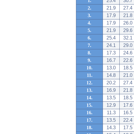
1.
25.4
30.7
2.
21.9
27.4
3.
17.9
21.8
4.
17.9
26.0
5.
21.9
29.6
6.
25.4
32.1
7.
24.1
29.0
8.
17.3
24.6
9.
16.7
22.6
10.
13.0
18.5
11.
14.8
21.0
12.
20.2
27.4
13.
16.9
21.8
14.
13.5
18.5
15.
12.9
17.6
16.
11.3
16.5
17.
13.5
22.4
18.
14.3
17.5