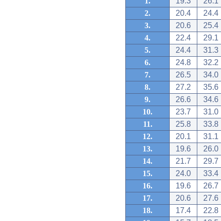
1.
19.3
26.1
2.
20.4
24.4
3.
20.6
25.4
4.
22.4
29.1
5.
24.4
31.3
6.
24.8
32.2
7.
26.5
34.0
8.
27.2
35.6
9.
26.6
34.6
10.
23.7
31.0
11.
25.8
33.8
12.
20.1
31.1
13.
19.6
26.0
14.
21.7
29.7
15.
24.0
33.4
16.
19.6
26.7
17.
20.6
27.6
18.
17.4
22.8