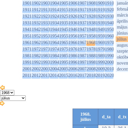
1901
1902
1903
1904
1905
1906
1907
1908
1909
1910
január
februá
1911
1912
1913
1914
1915
1916
1917
1918
1919
1920
márci
1921
1922
1923
1924
1925
1926
1927
1928
1929
1930
április
1931
1932
1933
1934
1935
1936
1937
1938
1939
1940
május
1941
1942
1943
1944
1945
1946
1947
1948
1949
1950
június
1951
1952
1953
1954
1955
1956
1957
1958
1959
1960
július
1961
1962
1963
1964
1965
1966
1967
1968
1969
1970
augus
1971
1972
1973
1974
1975
1976
1977
1978
1979
1980
szept
1981
1982
1983
1984
1985
1986
1987
1988
1989
1990
októb
1991
1992
1993
1994
1995
1996
1997
1998
1999
2000
novem
2001
2002
2003
2004
2005
2006
2007
2008
2009
2010
decem
2011
2012
2013
2014
2015
2016
2017
2018
2019
2020
1968.
d_ta
d_tx
július