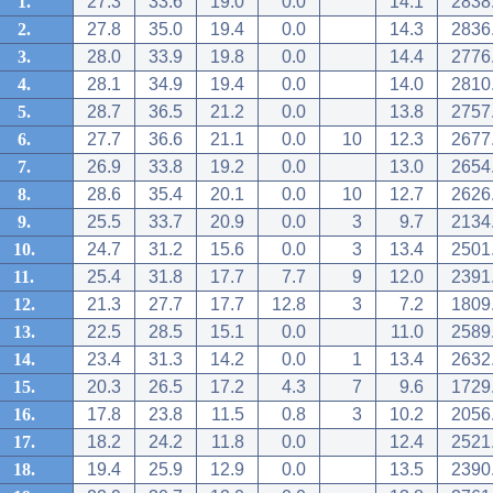
1.
27.3
33.6
19.0
0.0
14.1
2838
2.
27.8
35.0
19.4
0.0
14.3
2836
3.
28.0
33.9
19.8
0.0
14.4
2776
4.
28.1
34.9
19.4
0.0
14.0
2810
5.
28.7
36.5
21.2
0.0
13.8
2757
6.
27.7
36.6
21.1
0.0
10
12.3
2677
7.
26.9
33.8
19.2
0.0
13.0
2654
8.
28.6
35.4
20.1
0.0
10
12.7
2626
9.
25.5
33.7
20.9
0.0
3
9.7
2134
10.
24.7
31.2
15.6
0.0
3
13.4
2501
11.
25.4
31.8
17.7
7.7
9
12.0
2391
12.
21.3
27.7
17.7
12.8
3
7.2
1809
13.
22.5
28.5
15.1
0.0
11.0
2589
14.
23.4
31.3
14.2
0.0
1
13.4
2632
15.
20.3
26.5
17.2
4.3
7
9.6
1729
16.
17.8
23.8
11.5
0.8
3
10.2
2056
17.
18.2
24.2
11.8
0.0
12.4
2521
18.
19.4
25.9
12.9
0.0
13.5
2390