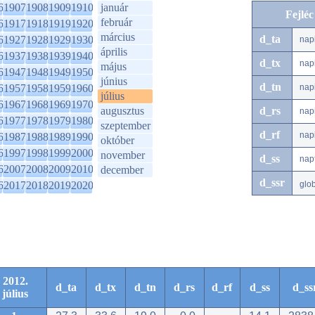
6
1907
1908
1909
1910
január
Fejlé
február
6
1917
1918
1919
1920
március
d_ta
6
1927
1928
1929
1930
nap
április
6
1937
1938
1939
1940
d_tx
nap
május
6
1947
1948
1949
1950
június
d_tn
6
1957
1958
1959
1960
nap
július
6
1967
1968
1969
1970
augusztus
d_rs
nap
6
1977
1978
1979
1980
szeptember
d_rf
nap
6
1987
1988
1989
1990
október
6
1997
1998
1999
2000
november
d_ss
nap
6
2007
2008
2009
2010
december
d_ssr
6
2017
2018
2019
2020
glo
2012.
d_ta
d_tx
d_tn
d_rs
d_rf
d_ss
d_ss
július