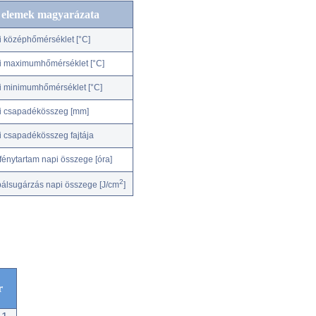
c elemek magyarázata
i középhőmérséklet [°C]
i maximumhőmérséklet [°C]
i minimumhőmérséklet [°C]
i csapadékösszeg [mm]
i csapadékösszeg fajtája
fénytartam napi összege [óra]
2
bálsugárzás napi összege [J/cm
]
r