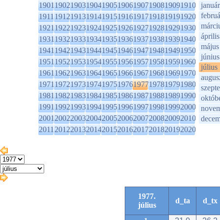
1901
1902
1903
1904
1905
1906
1907
1908
1909
1910
január
februá
1911
1912
1913
1914
1915
1916
1917
1918
1919
1920
márci
1921
1922
1923
1924
1925
1926
1927
1928
1929
1930
április
1931
1932
1933
1934
1935
1936
1937
1938
1939
1940
május
1941
1942
1943
1944
1945
1946
1947
1948
1949
1950
június
1951
1952
1953
1954
1955
1956
1957
1958
1959
1960
július
1961
1962
1963
1964
1965
1966
1967
1968
1969
1970
augus
1971
1972
1973
1974
1975
1976
1977
1978
1979
1980
szept
1981
1982
1983
1984
1985
1986
1987
1988
1989
1990
októb
1991
1992
1993
1994
1995
1996
1997
1998
1999
2000
novem
2001
2002
2003
2004
2005
2006
2007
2008
2009
2010
decem
2011
2012
2013
2014
2015
2016
2017
2018
2019
2020
1977.
d_ta
d_tx
július