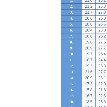
1.
21.0
26.2
2.
21.2
26.8
3.
21.7
27.8
4.
20.6
26.0
5.
18.6
26.6
6.
18.4
23.8
7.
18.6
25.2
8.
19.8
27.6
9.
20.9
27.7
10.
19.7
25.4
11.
18.7
24.4
12.
19.3
23.8
13.
21.6
27.7
14.
20.9
28.1
15.
17.3
22.9
16.
15.8
21.8
17.
16.7
22.3
18.
18.5
25.3