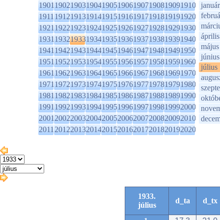
1901
1902
1903
1904
1905
1906
1907
1908
1909
1910
január
februá
1911
1912
1913
1914
1915
1916
1917
1918
1919
1920
márci
1921
1922
1923
1924
1925
1926
1927
1928
1929
1930
április
1931
1932
1933
1934
1935
1936
1937
1938
1939
1940
május
1941
1942
1943
1944
1945
1946
1947
1948
1949
1950
június
1951
1952
1953
1954
1955
1956
1957
1958
1959
1960
július
1961
1962
1963
1964
1965
1966
1967
1968
1969
1970
augus
1971
1972
1973
1974
1975
1976
1977
1978
1979
1980
szept
1981
1982
1983
1984
1985
1986
1987
1988
1989
1990
októb
1991
1992
1993
1994
1995
1996
1997
1998
1999
2000
novem
2001
2002
2003
2004
2005
2006
2007
2008
2009
2010
decem
2011
2012
2013
2014
2015
2016
2017
2018
2019
2020
1933.
d_ta
d_tx
július