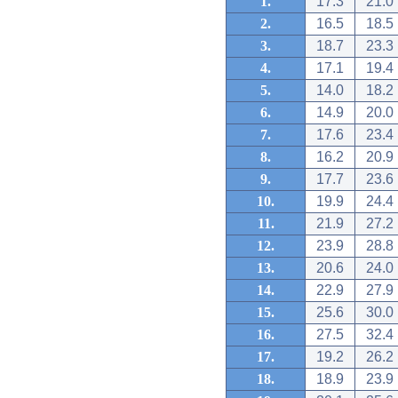
1.
17.3
21.0
2.
16.5
18.5
3.
18.7
23.3
4.
17.1
19.4
5.
14.0
18.2
6.
14.9
20.0
7.
17.6
23.4
8.
16.2
20.9
9.
17.7
23.6
10.
19.9
24.4
11.
21.9
27.2
12.
23.9
28.8
13.
20.6
24.0
14.
22.9
27.9
15.
25.6
30.0
16.
27.5
32.4
17.
19.2
26.2
18.
18.9
23.9