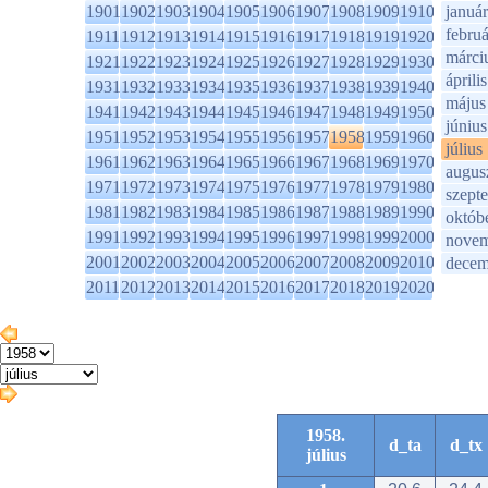
1901
1902
1903
1904
1905
1906
1907
1908
1909
1910
január
februá
1911
1912
1913
1914
1915
1916
1917
1918
1919
1920
márci
1921
1922
1923
1924
1925
1926
1927
1928
1929
1930
április
1931
1932
1933
1934
1935
1936
1937
1938
1939
1940
május
1941
1942
1943
1944
1945
1946
1947
1948
1949
1950
június
1951
1952
1953
1954
1955
1956
1957
1958
1959
1960
július
1961
1962
1963
1964
1965
1966
1967
1968
1969
1970
augus
1971
1972
1973
1974
1975
1976
1977
1978
1979
1980
szept
1981
1982
1983
1984
1985
1986
1987
1988
1989
1990
októb
1991
1992
1993
1994
1995
1996
1997
1998
1999
2000
novem
2001
2002
2003
2004
2005
2006
2007
2008
2009
2010
decem
2011
2012
2013
2014
2015
2016
2017
2018
2019
2020
1958.
d_ta
d_tx
július