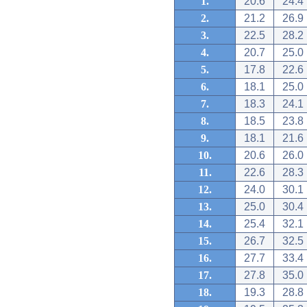
1.
20.6
24.4
2.
21.2
26.9
3.
22.5
28.2
4.
20.7
25.0
5.
17.8
22.6
6.
18.1
25.0
7.
18.3
24.1
8.
18.5
23.8
9.
18.1
21.6
10.
20.6
26.0
11.
22.6
28.3
12.
24.0
30.1
13.
25.0
30.4
14.
25.4
32.1
15.
26.7
32.5
16.
27.7
33.4
17.
27.8
35.0
18.
19.3
28.8