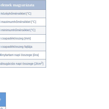
c elemek magyarázata
i középhőmérséklet [°C]
i maximumhőmérséklet [°C]
i minimumhőmérséklet [°C]
i csapadékösszeg [mm]
i csapadékösszeg fajtája
fénytartam napi összege [óra]
2
bálsugárzás napi összege [J/cm
]
r