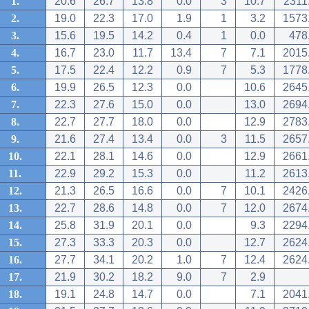
1.
20.6
26.7
13.8
0.0
3
10.7
2311
2.
19.0
22.3
17.0
1.9
1
3.2
1573
3.
15.6
19.5
14.2
0.4
1
0.0
478
4.
16.7
23.0
11.7
13.4
7
7.1
2015
5.
17.5
22.4
12.2
0.9
7
5.3
1778
6.
19.9
26.5
12.3
0.0
10.6
2645
7.
22.3
27.6
15.0
0.0
13.0
2694
8.
22.7
27.7
18.0
0.0
12.9
2783
9.
21.6
27.4
13.4
0.0
3
11.5
2657
10.
22.1
28.1
14.6
0.0
12.9
2661
11.
22.9
29.2
15.3
0.0
11.2
2613
12.
21.3
26.5
16.6
0.0
7
10.1
2426
13.
22.7
28.6
14.8
0.0
7
12.0
2674
14.
25.8
31.9
20.1
0.0
9.3
2294
15.
27.3
33.3
20.3
0.0
12.7
2624
16.
27.7
34.1
20.2
1.0
7
12.4
2624
17.
21.9
30.2
18.2
9.0
7
2.9
18.
19.1
24.8
14.7
0.0
7.1
2041