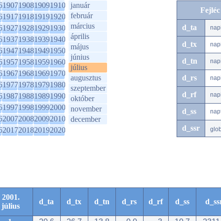
6
1907
1908
1909
1910
január
Fejlé
február
6
1917
1918
1919
1920
március
d_ta
6
1927
1928
1929
1930
nap
április
6
1937
1938
1939
1940
d_tx
nap
május
6
1947
1948
1949
1950
június
d_tn
6
1957
1958
1959
1960
nap
július
6
1967
1968
1969
1970
augusztus
d_rs
nap
6
1977
1978
1979
1980
szeptember
d_rf
nap
6
1987
1988
1989
1990
október
6
1997
1998
1999
2000
november
d_ss
nap
6
2007
2008
2009
2010
december
d_ssr
6
2017
2018
2019
2020
glo
2001.
d_ta
d_tx
d_tn
d_rs
d_rf
d_ss
d_ss
július