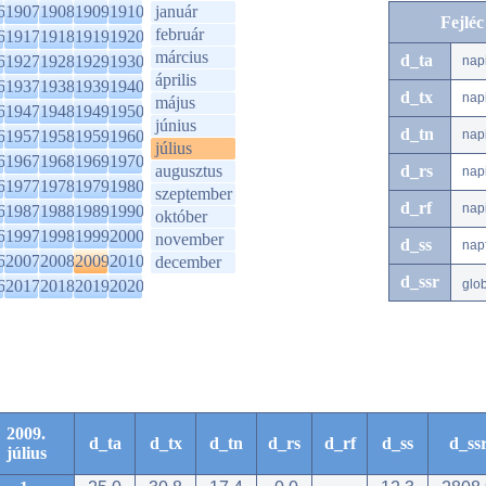
6
1907
1908
1909
1910
január
Fejlé
február
6
1917
1918
1919
1920
március
d_ta
6
1927
1928
1929
1930
nap
április
6
1937
1938
1939
1940
d_tx
nap
május
6
1947
1948
1949
1950
június
d_tn
6
1957
1958
1959
1960
nap
július
6
1967
1968
1969
1970
augusztus
d_rs
nap
6
1977
1978
1979
1980
szeptember
d_rf
nap
6
1987
1988
1989
1990
október
6
1997
1998
1999
2000
november
d_ss
nap
6
2007
2008
2009
2010
december
d_ssr
6
2017
2018
2019
2020
glo
2009.
d_ta
d_tx
d_tn
d_rs
d_rf
d_ss
d_ss
július