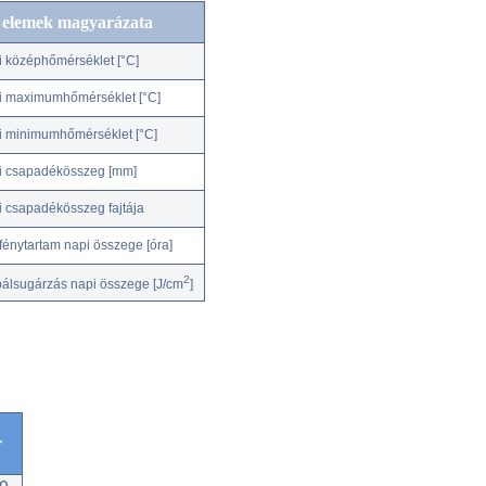
c elemek magyarázata
i középhőmérséklet [°C]
i maximumhőmérséklet [°C]
i minimumhőmérséklet [°C]
i csapadékösszeg [mm]
i csapadékösszeg fajtája
fénytartam napi összege [óra]
2
bálsugárzás napi összege [J/cm
]
r