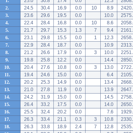
1.
25.0
30.8
17.4
0.0
12.3
2808.
2.
24.5
30.4
16.9
0.0
10
8.9
2420.
3.
23.6
29.6
19.5
0.0
10.0
2575.
4.
22.4
28.4
16.8
0.0
10
8.6
2058.
5.
21.7
29.7
15.3
1.3
7
9.4
2161.
6.
23.1
29.8
15.5
0.0
1
12.3
2658.
7.
22.9
28.4
18.7
0.0
10.9
2313.
8.
21.2
26.6
17.9
0.0
3
10.0
2251.
9.
19.8
25.8
12.2
0.0
14.4
2850.
10.
20.4
27.6
10.8
0.0
3
13.0
2722.
11.
19.4
24.6
15.0
0.0
6.4
2105.
12.
20.2
25.3
14.9
0.0
13.4
2668.
13.
21.0
27.8
11.9
0.0
13.9
2647.
14.
24.2
31.9
15.0
0.0
14.5
2758.
15.
26.4
33.2
17.5
0.0
14.0
2650.
16.
25.5
32.4
20.2
0.0
7.6
1929.
17.
26.3
33.4
21.1
0.3
3
10.8
2330.
18.
26.3
33.8
18.9
2.4
7
12.8
2535.