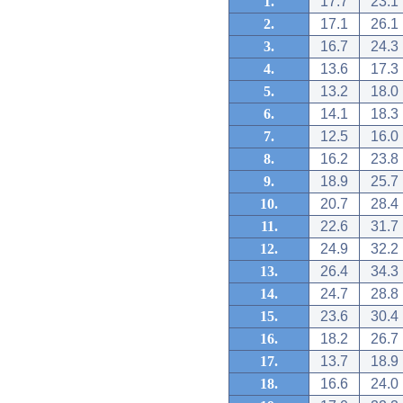
1.
17.7
23.1
2.
17.1
26.1
3.
16.7
24.3
4.
13.6
17.3
5.
13.2
18.0
6.
14.1
18.3
7.
12.5
16.0
8.
16.2
23.8
9.
18.9
25.7
10.
20.7
28.4
11.
22.6
31.7
12.
24.9
32.2
13.
26.4
34.3
14.
24.7
28.8
15.
23.6
30.4
16.
18.2
26.7
17.
13.7
18.9
18.
16.6
24.0