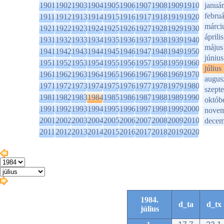
1901
1902
1903
1904
1905
1906
1907
1908
1909
1910
január
februá
1911
1912
1913
1914
1915
1916
1917
1918
1919
1920
márci
1921
1922
1923
1924
1925
1926
1927
1928
1929
1930
április
1931
1932
1933
1934
1935
1936
1937
1938
1939
1940
május
1941
1942
1943
1944
1945
1946
1947
1948
1949
1950
június
1951
1952
1953
1954
1955
1956
1957
1958
1959
1960
július
1961
1962
1963
1964
1965
1966
1967
1968
1969
1970
augus
1971
1972
1973
1974
1975
1976
1977
1978
1979
1980
szept
1981
1982
1983
1984
1985
1986
1987
1988
1989
1990
októb
1991
1992
1993
1994
1995
1996
1997
1998
1999
2000
novem
2001
2002
2003
2004
2005
2006
2007
2008
2009
2010
decem
2011
2012
2013
2014
2015
2016
2017
2018
2019
2020
1984.
d_ta
d_tx
július