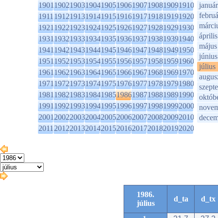
1901
1902
1903
1904
1905
1906
1907
1908
1909
1910
január
februá
1911
1912
1913
1914
1915
1916
1917
1918
1919
1920
márci
1921
1922
1923
1924
1925
1926
1927
1928
1929
1930
április
1931
1932
1933
1934
1935
1936
1937
1938
1939
1940
május
1941
1942
1943
1944
1945
1946
1947
1948
1949
1950
június
1951
1952
1953
1954
1955
1956
1957
1958
1959
1960
július
1961
1962
1963
1964
1965
1966
1967
1968
1969
1970
augus
1971
1972
1973
1974
1975
1976
1977
1978
1979
1980
szept
1981
1982
1983
1984
1985
1986
1987
1988
1989
1990
októb
1991
1992
1993
1994
1995
1996
1997
1998
1999
2000
novem
2001
2002
2003
2004
2005
2006
2007
2008
2009
2010
decem
2011
2012
2013
2014
2015
2016
2017
2018
2019
2020
1986.
d_ta
d_tx
július