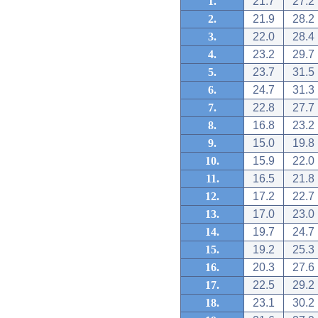
1.
21.7
27.2
2.
21.9
28.2
3.
22.0
28.4
4.
23.2
29.7
5.
23.7
31.5
6.
24.7
31.3
7.
22.8
27.7
8.
16.8
23.2
9.
15.0
19.8
10.
15.9
22.0
11.
16.5
21.8
12.
17.2
22.7
13.
17.0
23.0
14.
19.7
24.7
15.
19.2
25.3
16.
20.3
27.6
17.
22.5
29.2
18.
23.1
30.2