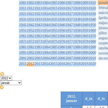
1901
1902
1903
1904
1905
1906
1907
1908
1909
1910
január
februá
1911
1912
1913
1914
1915
1916
1917
1918
1919
1920
márci
1921
1922
1923
1924
1925
1926
1927
1928
1929
1930
április
1931
1932
1933
1934
1935
1936
1937
1938
1939
1940
május
1941
1942
1943
1944
1945
1946
1947
1948
1949
1950
június
1951
1952
1953
1954
1955
1956
1957
1958
1959
1960
július
1961
1962
1963
1964
1965
1966
1967
1968
1969
1970
augus
1971
1972
1973
1974
1975
1976
1977
1978
1979
1980
szept
1981
1982
1983
1984
1985
1986
1987
1988
1989
1990
októb
1991
1992
1993
1994
1995
1996
1997
1998
1999
2000
novem
2001
2002
2003
2004
2005
2006
2007
2008
2009
2010
decem
2011
2012
2013
2014
2015
2016
2017
2018
2019
2020
2012.
d_ta
d_tx
január