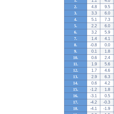
1.
1.1
4.0
2.
4.8
9.5
3.
3.3
6.0
4.
5.1
7.3
5.
2.2
6.0
6.
3.2
5.9
7.
1.4
4.1
8.
-0.8
0.0
9.
0.1
1.8
10.
0.6
2.4
11.
1.9
5.6
12.
1.7
4.6
13.
2.9
6.3
14.
0.6
4.2
15.
-1.2
1.8
16.
-3.1
0.5
17.
-4.2
-0.3
18.
-4.1
-1.9