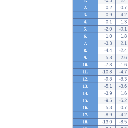
1.
-0.3
2.4
2.
-0.2
0.7
3.
0.9
4.2
4.
0.1
1.3
5.
-2.0
-0.1
6.
1.0
1.8
7.
-3.3
2.1
8.
-4.4
-2.4
9.
-5.8
-2.6
10.
-7.3
-1.6
11.
-10.8
-4.7
12.
-9.8
-8.3
13.
-5.1
-3.6
14.
-3.9
1.6
15.
-9.5
-5.2
16.
-5.3
-0.7
17.
-8.9
-4.2
18.
-13.0
-8.5