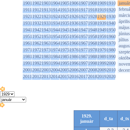
1901
1902
1903
1904
1905
1906
1907
1908
1909
1910
január
februá
1911
1912
1913
1914
1915
1916
1917
1918
1919
1920
márci
1921
1922
1923
1924
1925
1926
1927
1928
1929
1930
április
1931
1932
1933
1934
1935
1936
1937
1938
1939
1940
május
1941
1942
1943
1944
1945
1946
1947
1948
1949
1950
június
1951
1952
1953
1954
1955
1956
1957
1958
1959
1960
július
1961
1962
1963
1964
1965
1966
1967
1968
1969
1970
augus
1971
1972
1973
1974
1975
1976
1977
1978
1979
1980
szept
1981
1982
1983
1984
1985
1986
1987
1988
1989
1990
októb
1991
1992
1993
1994
1995
1996
1997
1998
1999
2000
novem
2001
2002
2003
2004
2005
2006
2007
2008
2009
2010
decem
2011
2012
2013
2014
2015
2016
2017
2018
2019
2020
1929.
d_ta
d_tx
január