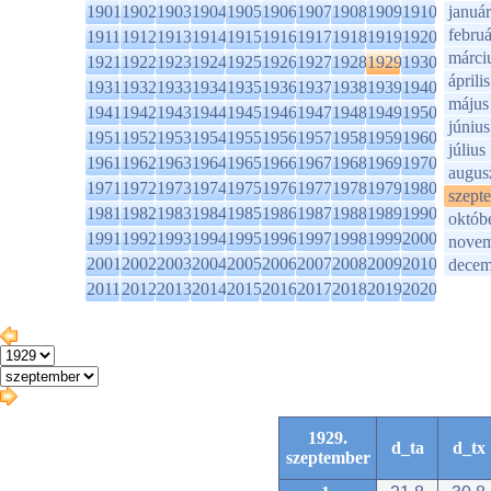
1901
1902
1903
1904
1905
1906
1907
1908
1909
1910
január
februá
1911
1912
1913
1914
1915
1916
1917
1918
1919
1920
márci
1921
1922
1923
1924
1925
1926
1927
1928
1929
1930
április
1931
1932
1933
1934
1935
1936
1937
1938
1939
1940
május
1941
1942
1943
1944
1945
1946
1947
1948
1949
1950
június
1951
1952
1953
1954
1955
1956
1957
1958
1959
1960
július
1961
1962
1963
1964
1965
1966
1967
1968
1969
1970
augus
1971
1972
1973
1974
1975
1976
1977
1978
1979
1980
szept
1981
1982
1983
1984
1985
1986
1987
1988
1989
1990
októb
1991
1992
1993
1994
1995
1996
1997
1998
1999
2000
novem
2001
2002
2003
2004
2005
2006
2007
2008
2009
2010
decem
2011
2012
2013
2014
2015
2016
2017
2018
2019
2020
1929.
d_ta
d_tx
szeptember