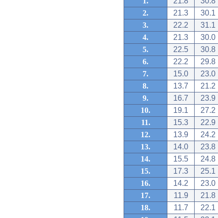
1.
21.8
30.8
2.
21.3
30.1
3.
22.2
31.1
4.
21.3
30.0
5.
22.5
30.8
6.
22.2
29.8
7.
15.0
23.0
8.
13.7
21.2
9.
16.7
23.9
10.
19.1
27.2
11.
15.3
22.9
12.
13.9
24.2
13.
14.0
23.8
14.
15.5
24.8
15.
17.3
25.1
16.
14.2
23.0
17.
11.9
21.8
18.
11.7
22.1