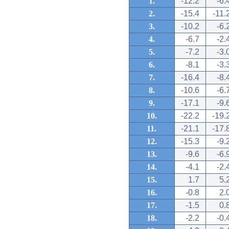
1.
-12.2
-6.
2.
-15.4
-11.
3.
-10.2
-6.
4.
-6.7
-2.
5.
-7.2
-3.
6.
-8.1
-3.
7.
-16.4
-8.
8.
-10.6
-6.
9.
-17.1
-9.
10.
-22.2
-19.
11.
-21.1
-17.
12.
-15.3
-9.
13.
-9.6
-6.
14.
-4.1
-2.
15.
1.7
5.
16.
-0.8
2.
17.
-1.5
0.
18.
-2.2
-0.