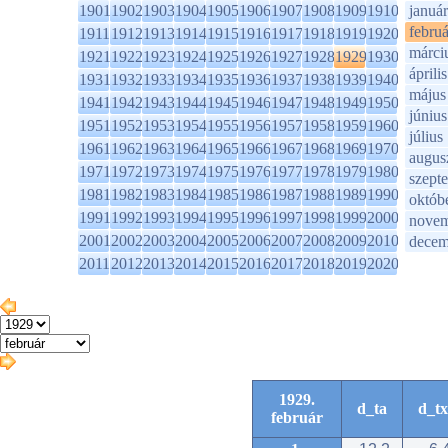
1901
1902
1903
1904
1905
1906
1907
1908
1909
1910
január
februá
1911
1912
1913
1914
1915
1916
1917
1918
1919
1920
márci
1921
1922
1923
1924
1925
1926
1927
1928
1929
1930
április
1931
1932
1933
1934
1935
1936
1937
1938
1939
1940
május
1941
1942
1943
1944
1945
1946
1947
1948
1949
1950
június
1951
1952
1953
1954
1955
1956
1957
1958
1959
1960
július
1961
1962
1963
1964
1965
1966
1967
1968
1969
1970
augus
1971
1972
1973
1974
1975
1976
1977
1978
1979
1980
szept
1981
1982
1983
1984
1985
1986
1987
1988
1989
1990
októb
1991
1992
1993
1994
1995
1996
1997
1998
1999
2000
novem
2001
2002
2003
2004
2005
2006
2007
2008
2009
2010
decem
2011
2012
2013
2014
2015
2016
2017
2018
2019
2020
1929.
d_ta
d_tx
február